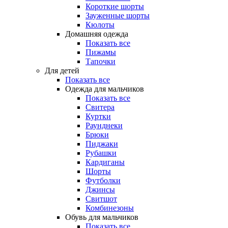
Короткие шорты
Зауженные шорты
Кюлоты
Домашняя одежда
Показать все
Пижамы
Тапочки
Для детей
Показать все
Одежда для мальчиков
Показать все
Свитера
Куртки
Раунднеки
Брюки
Пиджаки
Рубашки
Кардиганы
Шорты
Футболки
Джинсы
Свитшот
Комбинезоны
Обувь для мальчиков
Показать все