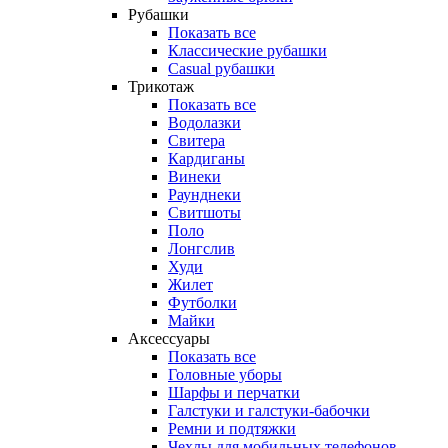
Рубашки
Показать все
Классические рубашки
Casual рубашки
Трикотаж
Показать все
Водолазки
Свитера
Кардиганы
Винеки
Раунднеки
Свитшоты
Поло
Лонгслив
Худи
Жилет
Футболки
Майки
Аксессуары
Показать все
Головные уборы
Шарфы и перчатки
Галстуки и галстуки-бабочки
Ремни и подтяжки
Чехлы для мобильных телефонов