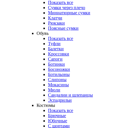
Показать все
Сумки через плечо
Миниатюрные cумки
Клатчи
Рюкзаки
Поясные сумки
Обувь
Показать все
Туфли
Балетки
Кроссовки
Сапоги
Ботинки
Босоножки
Ботильоны
Слипоны
Мокасины
Мюли
Сандалии и шлепанцы
Эспадрильи
Костюмы
Показать все
Брючные
Юбочные
С шортами