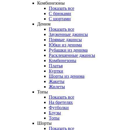
Комбинезоны
Показать все
С брюками
С шортами
Деним
Показать все
Зауженные джинсы
Прямые джинсы
Юбки из денима
Рубашки из денима
Расклешенные джинсы
Комбинезоны
Платья
Куртки
Шорты из денима
Жакеты
Жилеты
Топы
Показать все
На бретелях
Футболки
Блузы
Топы
Шорты
Показать все