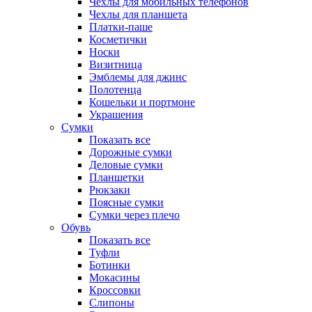
Чехлы для мобильных телефонов
Чехлы для планшета
Платки-паше
Косметички
Носки
Визитница
Эмблемы для джинс
Полотенца
Кошельки и портмоне
Украшения
Сумки
Показать все
Дорожные сумки
Деловые сумки
Планшетки
Рюкзаки
Поясные сумки
Сумки через плечо
Обувь
Показать все
Туфли
Ботинки
Мокасины
Кроссовки
Слипоны