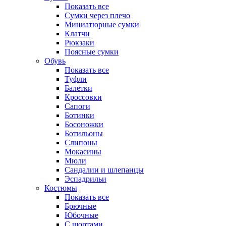
Показать все
Сумки через плечо
Миниатюрные cумки
Клатчи
Рюкзаки
Поясные сумки
Обувь
Показать все
Туфли
Балетки
Кроссовки
Сапоги
Ботинки
Босоножки
Ботильоны
Слипоны
Мокасины
Мюли
Сандалии и шлепанцы
Эспадрильи
Костюмы
Показать все
Брючные
Юбочные
С шортами