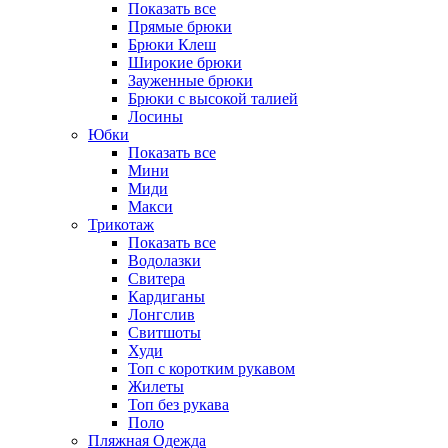
Показать все
Прямые брюки
Брюки Клеш
Широкие брюки
Зауженные брюки
Брюки с высокой талией
Лосины
Юбки
Показать все
Мини
Миди
Макси
Трикотаж
Показать все
Водолазки
Свитера
Кардиганы
Лонгслив
Свитшоты
Худи
Топ с коротким рукавом
Жилеты
Топ без рукава
Поло
Пляжная Одежда