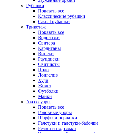
Зауженные брюки
Рубашки
Показать все
Классические рубашки
Casual рубашки
Трикотаж
Показать все
Водолазки
Свитера
Кардиганы
Винеки
Раунднеки
Свитшоты
Поло
Лонгслив
Худи
Жилет
Футболки
Майки
Аксессуары
Показать все
Головные уборы
Шарфы и перчатки
Галстуки и галстуки-бабочки
Ремни и подтяжки