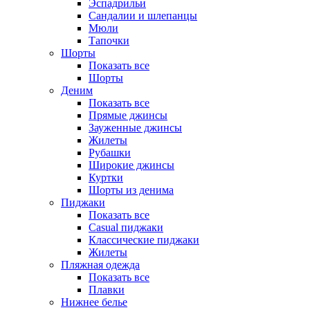
Эспадрильи
Сандалии и шлепанцы
Мюли
Тапочки
Шорты
Показать все
Шорты
Деним
Показать все
Прямые джинсы
Зауженные джинсы
Жилеты
Рубашки
Широкие джинсы
Куртки
Шорты из денима
Пиджаки
Показать все
Casual пиджаки
Классические пиджаки
Жилеты
Пляжная одежда
Показать все
Плавки
Нижнее белье