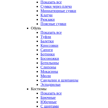
Показать все
Сумки через плечо
Миниатюрные cумки
Клатчи
Рюкзаки
Поясные сумки
Обувь
Показать все
Туфли
Балетки
Кроссовки
Сапоги
Ботинки
Босоножки
Ботильоны
Слипоны
Мокасины
Мюли
Сандалии и шлепанцы
Эспадрильи
Костюмы
Показать все
Брючные
Юбочные
С шортами