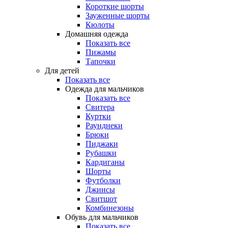
Короткие шорты
Зауженные шорты
Кюлоты
Домашняя одежда
Показать все
Пижамы
Тапочки
Для детей
Показать все
Одежда для мальчиков
Показать все
Свитера
Куртки
Раунднеки
Брюки
Пиджаки
Рубашки
Кардиганы
Шорты
Футболки
Джинсы
Свитшот
Комбинезоны
Обувь для мальчиков
Показать все