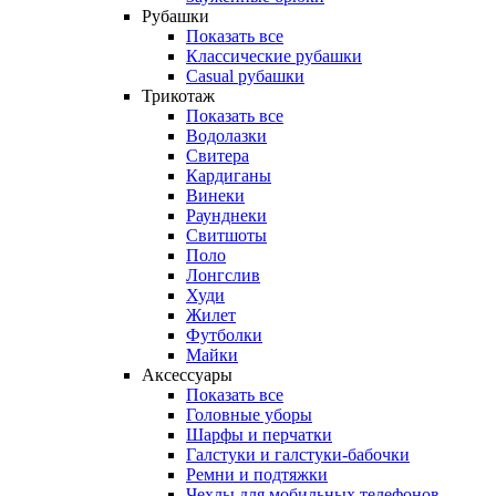
Рубашки
Показать все
Классические рубашки
Casual рубашки
Трикотаж
Показать все
Водолазки
Свитера
Кардиганы
Винеки
Раунднеки
Свитшоты
Поло
Лонгслив
Худи
Жилет
Футболки
Майки
Аксессуары
Показать все
Головные уборы
Шарфы и перчатки
Галстуки и галстуки-бабочки
Ремни и подтяжки
Чехлы для мобильных телефонов