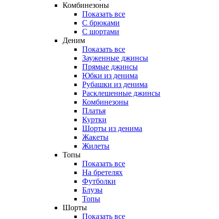
Комбинезоны
Показать все
С брюками
С шортами
Деним
Показать все
Зауженные джинсы
Прямые джинсы
Юбки из денима
Рубашки из денима
Расклешенные джинсы
Комбинезоны
Платья
Куртки
Шорты из денима
Жакеты
Жилеты
Топы
Показать все
На бретелях
Футболки
Блузы
Топы
Шорты
Показать все