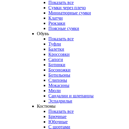
Показать все
Сумки через плечо
Миниатюрные cумки
Клатчи
Рюкзаки
Поясные сумки
Обувь
Показать все
Туфли
Балетки
Кроссовки
Сапоги
Ботинки
Босоножки
Ботильоны
Слипоны
Мокасины
Мюли
Сандалии и шлепанцы
Эспадрильи
Костюмы
Показать все
Брючные
Юбочные
С шортами