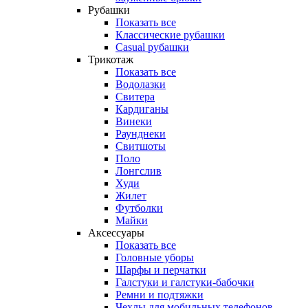
Рубашки
Показать все
Классические рубашки
Casual рубашки
Трикотаж
Показать все
Водолазки
Свитера
Кардиганы
Винеки
Раунднеки
Свитшоты
Поло
Лонгслив
Худи
Жилет
Футболки
Майки
Аксессуары
Показать все
Головные уборы
Шарфы и перчатки
Галстуки и галстуки-бабочки
Ремни и подтяжки
Чехлы для мобильных телефонов