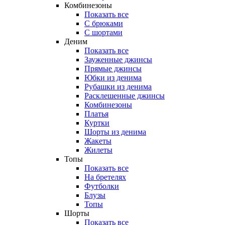
Комбинезоны
Показать все
С брюками
С шортами
Деним
Показать все
Зауженные джинсы
Прямые джинсы
Юбки из денима
Рубашки из денима
Расклешенные джинсы
Комбинезоны
Платья
Куртки
Шорты из денима
Жакеты
Жилеты
Топы
Показать все
На бретелях
Футболки
Блузы
Топы
Шорты
Показать все