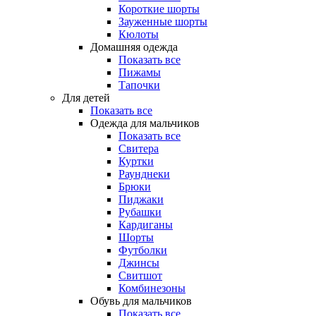
Короткие шорты
Зауженные шорты
Кюлоты
Домашняя одежда
Показать все
Пижамы
Тапочки
Для детей
Показать все
Одежда для мальчиков
Показать все
Свитера
Куртки
Раунднеки
Брюки
Пиджаки
Рубашки
Кардиганы
Шорты
Футболки
Джинсы
Свитшот
Комбинезоны
Обувь для мальчиков
Показать все