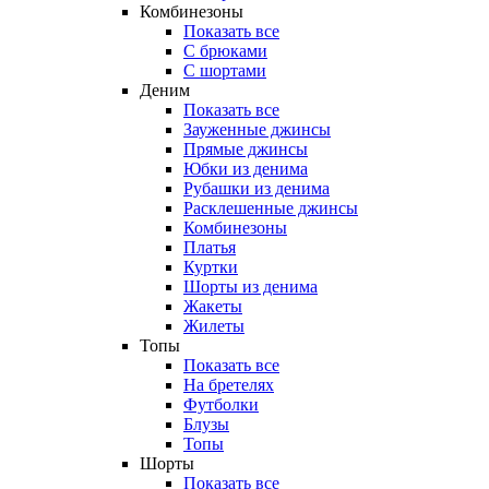
Комбинезоны
Показать все
С брюками
С шортами
Деним
Показать все
Зауженные джинсы
Прямые джинсы
Юбки из денима
Рубашки из денима
Расклешенные джинсы
Комбинезоны
Платья
Куртки
Шорты из денима
Жакеты
Жилеты
Топы
Показать все
На бретелях
Футболки
Блузы
Топы
Шорты
Показать все