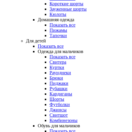
Короткие шорты
Зауженные шорты
Кюлоты
Домашняя одежда
Показать все
Пижамы
Тапочки
Для детей
Показать все
Одежда для мальчиков
Показать все
Свитера
Куртки
Раунднеки
Брюки
Пиджаки
Рубашки
Кардиганы
Шорты
Футболки
Джинсы
Свитшот
Комбинезоны
Обувь для мальчиков
Показать все