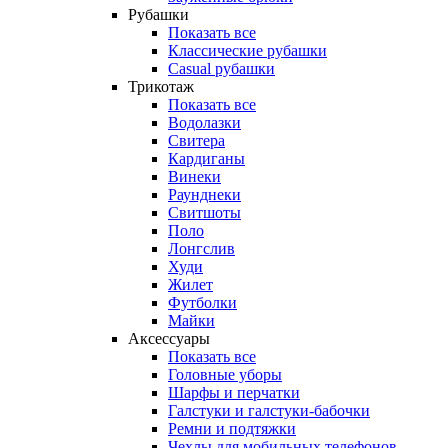
Рубашки
Показать все
Классические рубашки
Casual рубашки
Трикотаж
Показать все
Водолазки
Свитера
Кардиганы
Винеки
Раунднеки
Свитшоты
Поло
Лонгслив
Худи
Жилет
Футболки
Майки
Аксессуары
Показать все
Головные уборы
Шарфы и перчатки
Галстуки и галстуки-бабочки
Ремни и подтяжки
Чехлы для мобильных телефонов