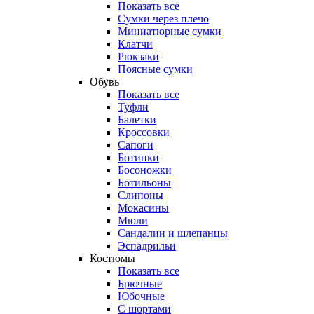
Показать все
Сумки через плечо
Миниатюрные cумки
Клатчи
Рюкзаки
Поясные сумки
Обувь
Показать все
Туфли
Балетки
Кроссовки
Сапоги
Ботинки
Босоножки
Ботильоны
Слипоны
Мокасины
Мюли
Сандалии и шлепанцы
Эспадрильи
Костюмы
Показать все
Брючные
Юбочные
С шортами