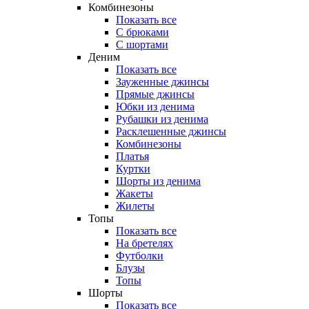
Комбинезоны
Показать все
С брюками
С шортами
Деним
Показать все
Зауженные джинсы
Прямые джинсы
Юбки из денима
Рубашки из денима
Расклешенные джинсы
Комбинезоны
Платья
Куртки
Шорты из денима
Жакеты
Жилеты
Топы
Показать все
На бретелях
Футболки
Блузы
Топы
Шорты
Показать все