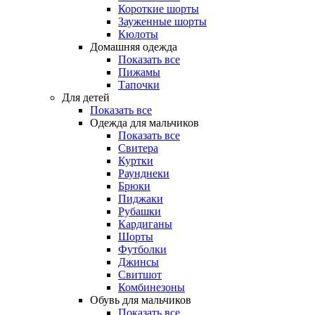
Короткие шорты
Зауженные шорты
Кюлоты
Домашняя одежда
Показать все
Пижамы
Тапочки
Для детей
Показать все
Одежда для мальчиков
Показать все
Свитера
Куртки
Раунднеки
Брюки
Пиджаки
Рубашки
Кардиганы
Шорты
Футболки
Джинсы
Свитшот
Комбинезоны
Обувь для мальчиков
Показать все