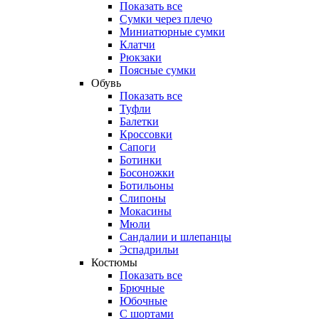
Показать все
Сумки через плечо
Миниатюрные cумки
Клатчи
Рюкзаки
Поясные сумки
Обувь
Показать все
Туфли
Балетки
Кроссовки
Сапоги
Ботинки
Босоножки
Ботильоны
Слипоны
Мокасины
Мюли
Сандалии и шлепанцы
Эспадрильи
Костюмы
Показать все
Брючные
Юбочные
С шортами