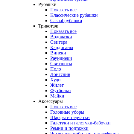
Рубашки
Показать все
Классические рубашки
Casual рубашки
Трикотаж
Показать все
Водолазки
Свитера
Кардиганы
Винеки
Раунднеки
Свитшоты
Поло
Лонгслив
Худи
Жилет
Футболки
Майки
Аксессуары
Показать все
Головные уборы
Шарфы и перчатки
Галстуки и галстуки-бабочки
Ремни и подтяжки
Чехлы для мобильных телефонов