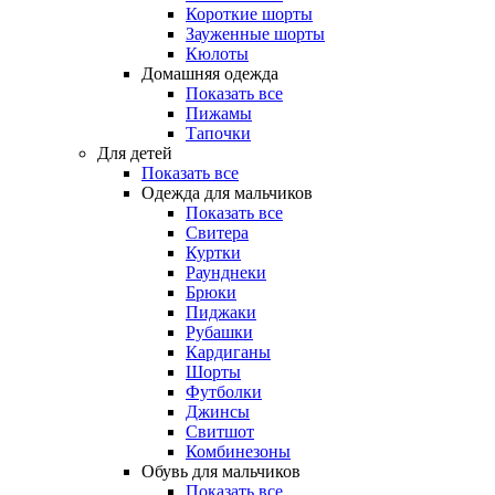
Короткие шорты
Зауженные шорты
Кюлоты
Домашняя одежда
Показать все
Пижамы
Тапочки
Для детей
Показать все
Одежда для мальчиков
Показать все
Свитера
Куртки
Раунднеки
Брюки
Пиджаки
Рубашки
Кардиганы
Шорты
Футболки
Джинсы
Свитшот
Комбинезоны
Обувь для мальчиков
Показать все