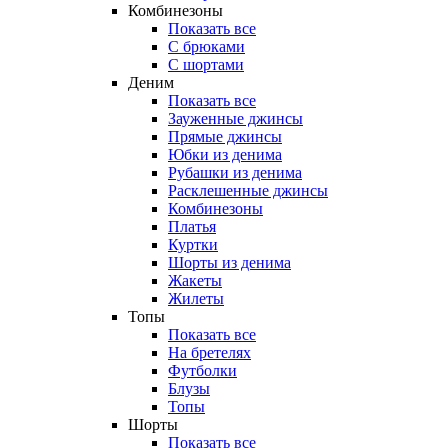
Комбинезоны
Показать все
С брюками
С шортами
Деним
Показать все
Зауженные джинсы
Прямые джинсы
Юбки из денима
Рубашки из денима
Расклешенные джинсы
Комбинезоны
Платья
Куртки
Шорты из денима
Жакеты
Жилеты
Топы
Показать все
На бретелях
Футболки
Блузы
Топы
Шорты
Показать все