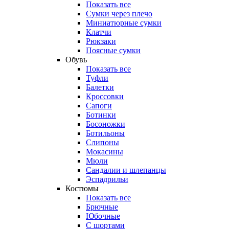
Показать все
Сумки через плечо
Миниатюрные cумки
Клатчи
Рюкзаки
Поясные сумки
Обувь
Показать все
Туфли
Балетки
Кроссовки
Сапоги
Ботинки
Босоножки
Ботильоны
Слипоны
Мокасины
Мюли
Сандалии и шлепанцы
Эспадрильи
Костюмы
Показать все
Брючные
Юбочные
С шортами