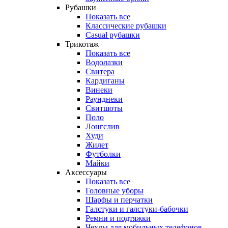
Рубашки
Показать все
Классические рубашки
Casual рубашки
Трикотаж
Показать все
Водолазки
Свитера
Кардиганы
Винеки
Раунднеки
Свитшоты
Поло
Лонгслив
Худи
Жилет
Футболки
Майки
Аксессуары
Показать все
Головные уборы
Шарфы и перчатки
Галстуки и галстуки-бабочки
Ремни и подтяжки
Чехлы для мобильных телефонов