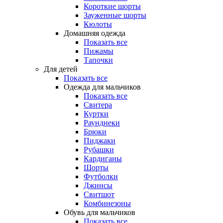
Короткие шорты
Зауженные шорты
Кюлоты
Домашняя одежда
Показать все
Пижамы
Тапочки
Для детей
Показать все
Одежда для мальчиков
Показать все
Свитера
Куртки
Раунднеки
Брюки
Пиджаки
Рубашки
Кардиганы
Шорты
Футболки
Джинсы
Свитшот
Комбинезоны
Обувь для мальчиков
Показать все