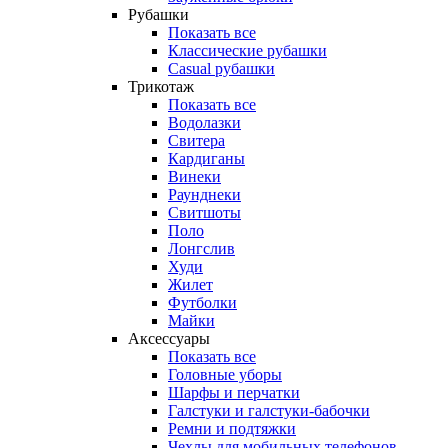
Рубашки
Показать все
Классические рубашки
Casual рубашки
Трикотаж
Показать все
Водолазки
Свитера
Кардиганы
Винеки
Раунднеки
Свитшоты
Поло
Лонгслив
Худи
Жилет
Футболки
Майки
Аксессуары
Показать все
Головные уборы
Шарфы и перчатки
Галстуки и галстуки-бабочки
Ремни и подтяжки
Чехлы для мобильных телефонов