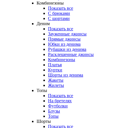
Комбинезоны
Показать все
С брюками
С шортами
Деним
Показать все
Зауженные джинсы
Прямые джинсы
Юбки из денима
Рубашки из денима
Расклешенные джинсы
Комбинезоны
Платья
Куртки
Шорты из денима
Жакеты
Жилеты
Топы
Показать все
На бретелях
Футболки
Блузы
Топы
Шорты
Показать все