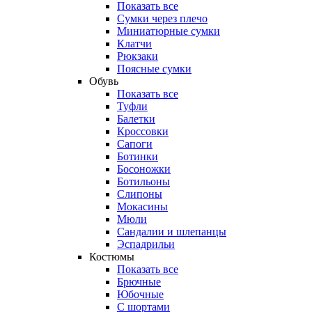
Показать все
Сумки через плечо
Миниатюрные cумки
Клатчи
Рюкзаки
Поясные сумки
Обувь
Показать все
Туфли
Балетки
Кроссовки
Сапоги
Ботинки
Босоножки
Ботильоны
Слипоны
Мокасины
Мюли
Сандалии и шлепанцы
Эспадрильи
Костюмы
Показать все
Брючные
Юбочные
С шортами