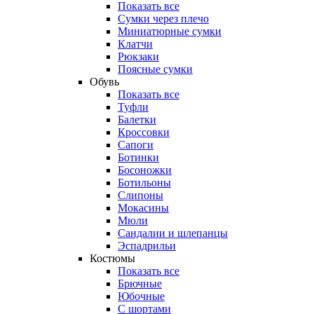
Показать все
Сумки через плечо
Миниатюрные cумки
Клатчи
Рюкзаки
Поясные сумки
Обувь
Показать все
Туфли
Балетки
Кроссовки
Сапоги
Ботинки
Босоножки
Ботильоны
Слипоны
Мокасины
Мюли
Сандалии и шлепанцы
Эспадрильи
Костюмы
Показать все
Брючные
Юбочные
С шортами