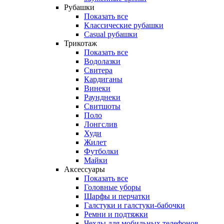
Рубашки
Показать все
Классические рубашки
Casual рубашки
Трикотаж
Показать все
Водолазки
Свитера
Кардиганы
Винеки
Раунднеки
Свитшоты
Поло
Лонгслив
Худи
Жилет
Футболки
Майки
Аксессуары
Показать все
Головные уборы
Шарфы и перчатки
Галстуки и галстуки-бабочки
Ремни и подтяжки
Чехлы для мобильных телефонов