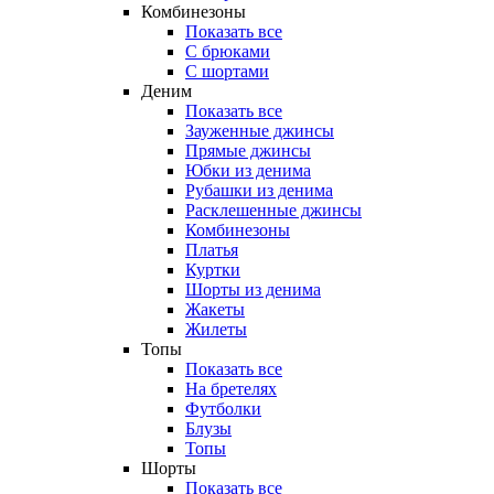
Комбинезоны
Показать все
С брюками
С шортами
Деним
Показать все
Зауженные джинсы
Прямые джинсы
Юбки из денима
Рубашки из денима
Расклешенные джинсы
Комбинезоны
Платья
Куртки
Шорты из денима
Жакеты
Жилеты
Топы
Показать все
На бретелях
Футболки
Блузы
Топы
Шорты
Показать все