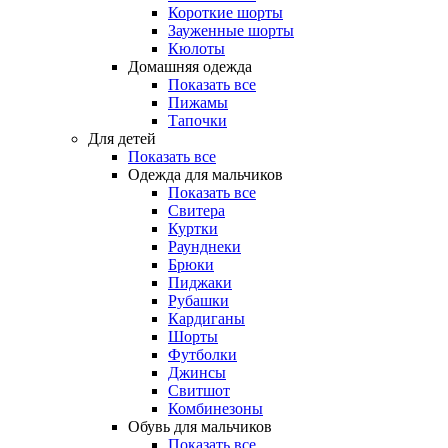
Короткие шорты
Зауженные шорты
Кюлоты
Домашняя одежда
Показать все
Пижамы
Тапочки
Для детей
Показать все
Одежда для мальчиков
Показать все
Свитера
Куртки
Раунднеки
Брюки
Пиджаки
Рубашки
Кардиганы
Шорты
Футболки
Джинсы
Свитшот
Комбинезоны
Обувь для мальчиков
Показать все