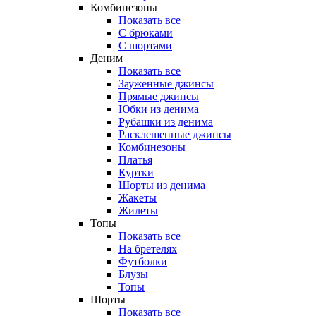
Комбинезоны
Показать все
С брюками
С шортами
Деним
Показать все
Зауженные джинсы
Прямые джинсы
Юбки из денима
Рубашки из денима
Расклешенные джинсы
Комбинезоны
Платья
Куртки
Шорты из денима
Жакеты
Жилеты
Топы
Показать все
На бретелях
Футболки
Блузы
Топы
Шорты
Показать все