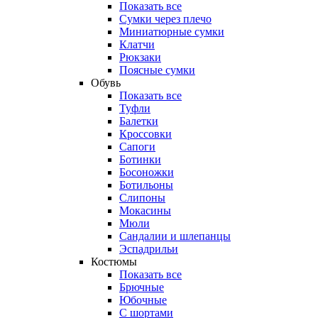
Показать все
Сумки через плечо
Миниатюрные cумки
Клатчи
Рюкзаки
Поясные сумки
Обувь
Показать все
Туфли
Балетки
Кроссовки
Сапоги
Ботинки
Босоножки
Ботильоны
Слипоны
Мокасины
Мюли
Сандалии и шлепанцы
Эспадрильи
Костюмы
Показать все
Брючные
Юбочные
С шортами