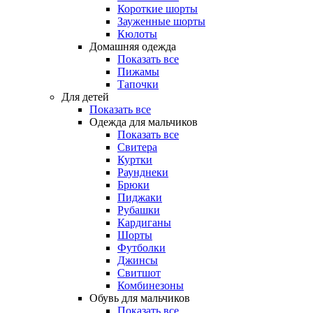
Короткие шорты
Зауженные шорты
Кюлоты
Домашняя одежда
Показать все
Пижамы
Тапочки
Для детей
Показать все
Одежда для мальчиков
Показать все
Свитера
Куртки
Раунднеки
Брюки
Пиджаки
Рубашки
Кардиганы
Шорты
Футболки
Джинсы
Свитшот
Комбинезоны
Обувь для мальчиков
Показать все