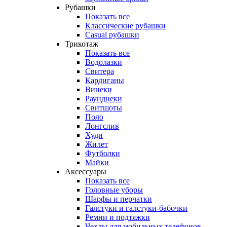
Рубашки
Показать все
Классические рубашки
Casual рубашки
Трикотаж
Показать все
Водолазки
Свитера
Кардиганы
Винеки
Раунднеки
Свитшоты
Поло
Лонгслив
Худи
Жилет
Футболки
Майки
Аксессуары
Показать все
Головные уборы
Шарфы и перчатки
Галстуки и галстуки-бабочки
Ремни и подтяжки
Чехлы для мобильных телефонов