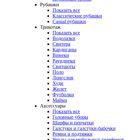
Рубашки
Показать все
Классические рубашки
Casual рубашки
Трикотаж
Показать все
Водолазки
Свитера
Кардиганы
Винеки
Раунднеки
Свитшоты
Поло
Лонгслив
Худи
Жилет
Футболки
Майки
Аксессуары
Показать все
Головные уборы
Шарфы и перчатки
Галстуки и галстуки-бабочки
Ремни и подтяжки
Чехлы для мобильных телефонов