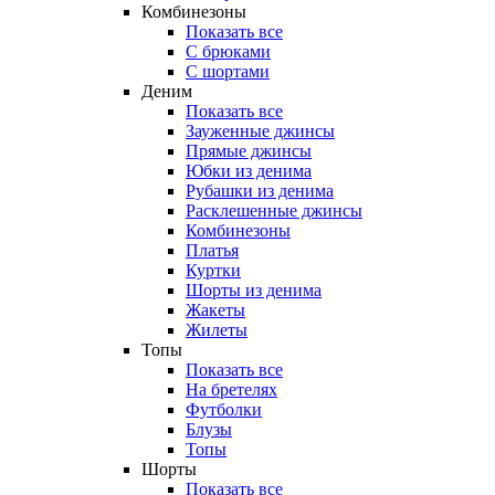
Комбинезоны
Показать все
С брюками
С шортами
Деним
Показать все
Зауженные джинсы
Прямые джинсы
Юбки из денима
Рубашки из денима
Расклешенные джинсы
Комбинезоны
Платья
Куртки
Шорты из денима
Жакеты
Жилеты
Топы
Показать все
На бретелях
Футболки
Блузы
Топы
Шорты
Показать все