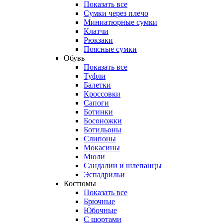
Показать все
Сумки через плечо
Миниатюрные cумки
Клатчи
Рюкзаки
Поясные сумки
Обувь
Показать все
Туфли
Балетки
Кроссовки
Сапоги
Ботинки
Босоножки
Ботильоны
Слипоны
Мокасины
Мюли
Сандалии и шлепанцы
Эспадрильи
Костюмы
Показать все
Брючные
Юбочные
С шортами