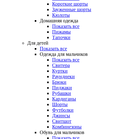
Короткие шорты
Зауженные шорты
Кюлоты
Домашняя одежда
Показать все
Пижамы
Тапочки
Для детей
Показать все
Одежда для мальчиков
Показать все
Свитера
Куртки
Раунднеки
Брюки
Пиджаки
Рубашки
Кардиганы
Шорты
Футболки
Джинсы
Свитшот
Комбинезоны
Обувь для мальчиков
Показать все