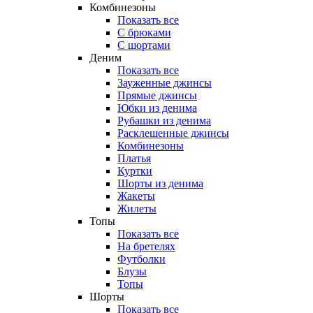
Комбинезоны
Показать все
С брюками
С шортами
Деним
Показать все
Зауженные джинсы
Прямые джинсы
Юбки из денима
Рубашки из денима
Расклешенные джинсы
Комбинезоны
Платья
Куртки
Шорты из денима
Жакеты
Жилеты
Топы
Показать все
На бретелях
Футболки
Блузы
Топы
Шорты
Показать все