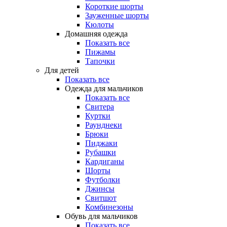
Короткие шорты
Зауженные шорты
Кюлоты
Домашняя одежда
Показать все
Пижамы
Тапочки
Для детей
Показать все
Одежда для мальчиков
Показать все
Свитера
Куртки
Раунднеки
Брюки
Пиджаки
Рубашки
Кардиганы
Шорты
Футболки
Джинсы
Свитшот
Комбинезоны
Обувь для мальчиков
Показать все