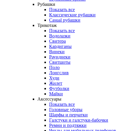
Рубашки
Показать все
Классические рубашки
Casual рубашки
Трикотаж
Показать все
Водолазки
Свитера
Кардиганы
Винеки
Раунднеки
Свитшоты
Поло
Лонгслив
Худи
Жилет
Футболки
Майки
Аксессуары
Показать все
Головные уборы
Шарфы и перчатки
Галстуки и галстуки-бабочки
Ремни и подтяжки
Чехлы для мобильных телефонов