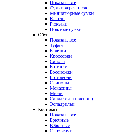
Показать все
Сумки через плечо
Миниатюрные cумки
Клатчи
Рюкзаки
Поясные сумки
Обувь
Показать все
Туфли
Балетки
Кроссовки
Сапоги
Ботинки
Босоножки
Ботильоны
Слипоны
Мокасины
Мюли
Сандалии и шлепанцы
Эспадрильи
Костюмы
Показать все
Брючные
Юбочные
С шортами