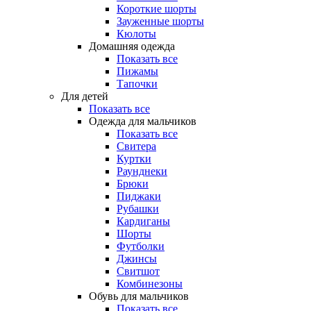
Короткие шорты
Зауженные шорты
Кюлоты
Домашняя одежда
Показать все
Пижамы
Тапочки
Для детей
Показать все
Одежда для мальчиков
Показать все
Свитера
Куртки
Раунднеки
Брюки
Пиджаки
Рубашки
Кардиганы
Шорты
Футболки
Джинсы
Свитшот
Комбинезоны
Обувь для мальчиков
Показать все