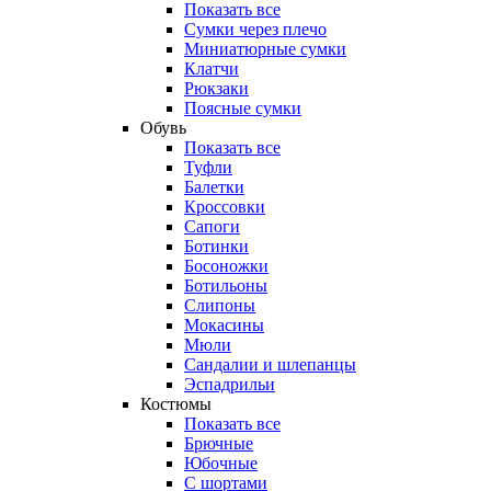
Показать все
Сумки через плечо
Миниатюрные cумки
Клатчи
Рюкзаки
Поясные сумки
Обувь
Показать все
Туфли
Балетки
Кроссовки
Сапоги
Ботинки
Босоножки
Ботильоны
Слипоны
Мокасины
Мюли
Сандалии и шлепанцы
Эспадрильи
Костюмы
Показать все
Брючные
Юбочные
С шортами