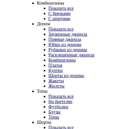
Комбинезоны
Показать все
С брюками
С шортами
Деним
Показать все
Зауженные джинсы
Прямые джинсы
Юбки из денима
Рубашки из денима
Расклешенные джинсы
Комбинезоны
Платья
Куртки
Шорты из денима
Жакеты
Жилеты
Топы
Показать все
На бретелях
Футболки
Блузы
Топы
Шорты
Показать все