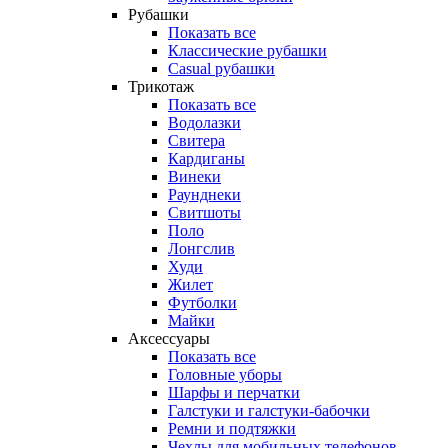
Рубашки
Показать все
Классические рубашки
Casual рубашки
Трикотаж
Показать все
Водолазки
Свитера
Кардиганы
Винеки
Раунднеки
Свитшоты
Поло
Лонгслив
Худи
Жилет
Футболки
Майки
Аксессуары
Показать все
Головные уборы
Шарфы и перчатки
Галстуки и галстуки-бабочки
Ремни и подтяжки
Чехлы для мобильных телефонов