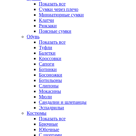
Показать все
Сумки через плечо
Миниатюрные cумки
Клатчи
Рюкзаки
Поясные сумки
Обувь
Показать все
Туфли
Балетки
Кроссовки
Сапоги
Ботинки
Босоножки
Ботильоны
Слипоны
Мокасины
Мюли
Сандалии и шлепанцы
Эспадрильи
Костюмы
Показать все
Брючные
Юбочные
С шортами