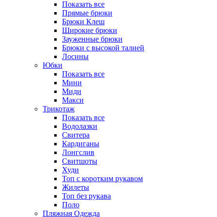
Показать все
Прямые брюки
Брюки Клеш
Широкие брюки
Зауженные брюки
Брюки с высокой талией
Лосины
Юбки
Показать все
Мини
Миди
Макси
Трикотаж
Показать все
Водолазки
Свитера
Кардиганы
Лонгслив
Свитшоты
Худи
Топ с коротким рукавом
Жилеты
Топ без рукава
Поло
Пляжная Одежда