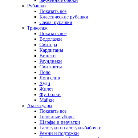
Зауженные брюки
Рубашки
Показать все
Классические рубашки
Casual рубашки
Трикотаж
Показать все
Водолазки
Свитера
Кардиганы
Винеки
Раунднеки
Свитшоты
Поло
Лонгслив
Худи
Жилет
Футболки
Майки
Аксессуары
Показать все
Головные уборы
Шарфы и перчатки
Галстуки и галстуки-бабочки
Ремни и подтяжки