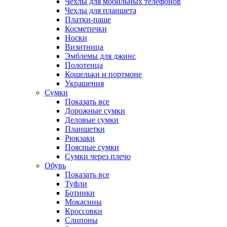
Чехлы для мобильных телефонов
Чехлы для планшета
Платки-паше
Косметички
Носки
Визитница
Эмблемы для джинс
Полотенца
Кошельки и портмоне
Украшения
Сумки
Показать все
Дорожные сумки
Деловые сумки
Планшетки
Рюкзаки
Поясные сумки
Сумки через плечо
Обувь
Показать все
Туфли
Ботинки
Мокасины
Кроссовки
Слипоны