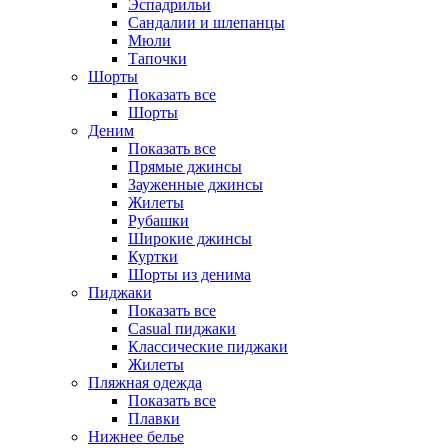
Эспадрильи
Сандалии и шлепанцы
Мюли
Тапочки
Шорты
Показать все
Шорты
Деним
Показать все
Прямые джинсы
Зауженные джинсы
Жилеты
Рубашки
Широкие джинсы
Куртки
Шорты из денима
Пиджаки
Показать все
Casual пиджаки
Классические пиджаки
Жилеты
Пляжная одежда
Показать все
Плавки
Нижнее белье