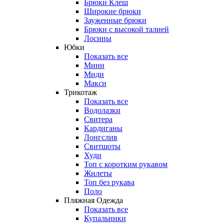
Брюки Клеш
Широкие брюки
Зауженные брюки
Брюки с высокой талией
Лосины
Юбки
Показать все
Мини
Миди
Макси
Трикотаж
Показать все
Водолазки
Свитера
Кардиганы
Лонгслив
Свитшоты
Худи
Топ с коротким рукавом
Жилеты
Топ без рукава
Поло
Пляжная Одежда
Показать все
Купальники