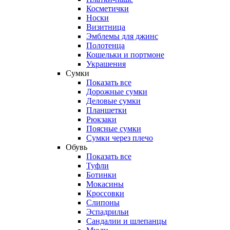
Косметички
Носки
Визитница
Эмблемы для джинс
Полотенца
Кошельки и портмоне
Украшения
Сумки
Показать все
Дорожные сумки
Деловые сумки
Планшетки
Рюкзаки
Поясные сумки
Сумки через плечо
Обувь
Показать все
Туфли
Ботинки
Мокасины
Кроссовки
Слипоны
Эспадрильи
Сандалии и шлепанцы