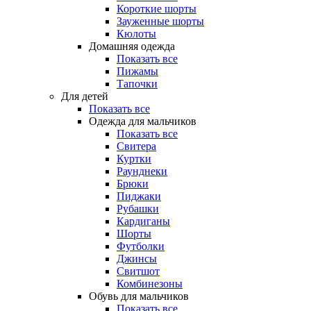
Короткие шорты
Зауженные шорты
Кюлоты
Домашняя одежда
Показать все
Пижамы
Тапочки
Для детей
Показать все
Одежда для мальчиков
Показать все
Свитера
Куртки
Раунднеки
Брюки
Пиджаки
Рубашки
Кардиганы
Шорты
Футболки
Джинсы
Свитшот
Комбинезоны
Обувь для мальчиков
Показать все