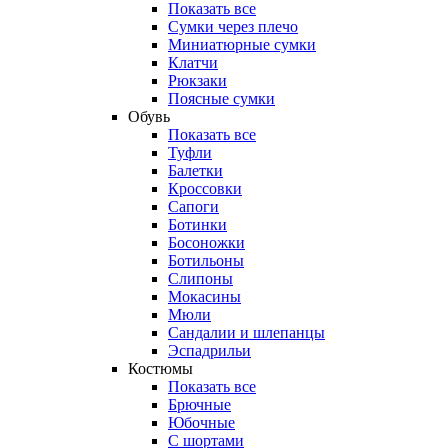
Показать все
Сумки через плечо
Миниатюрные cумки
Клатчи
Рюкзаки
Поясные сумки
Обувь
Показать все
Туфли
Балетки
Кроссовки
Сапоги
Ботинки
Босоножки
Ботильоны
Слипоны
Мокасины
Мюли
Сандалии и шлепанцы
Эспадрильи
Костюмы
Показать все
Брючные
Юбочные
С шортами