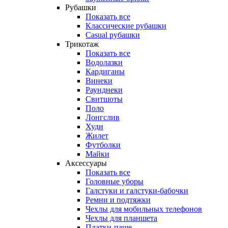
Рубашки
Показать все
Классические рубашки
Casual рубашки
Трикотаж
Показать все
Водолазки
Кардиганы
Винеки
Раунднеки
Свитшоты
Поло
Лонгслив
Худи
Жилет
Футболки
Майки
Аксессуары
Показать все
Головные уборы
Галстуки и галстуки-бабочки
Ремни и подтяжки
Чехлы для мобильных телефонов
Чехлы для планшета
Платки-паше