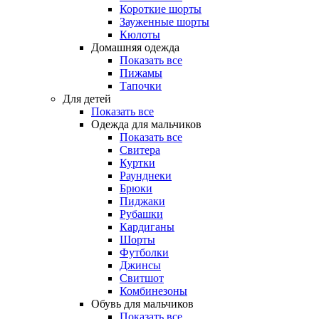
Короткие шорты
Зауженные шорты
Кюлоты
Домашняя одежда
Показать все
Пижамы
Тапочки
Для детей
Показать все
Одежда для мальчиков
Показать все
Свитера
Куртки
Раунднеки
Брюки
Пиджаки
Рубашки
Кардиганы
Шорты
Футболки
Джинсы
Свитшот
Комбинезоны
Обувь для мальчиков
Показать все