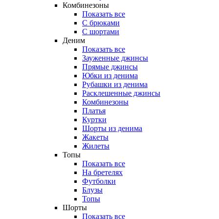
Комбинезоны
Показать все
С брюками
С шортами
Деним
Показать все
Зауженные джинсы
Прямые джинсы
Юбки из денима
Рубашки из денима
Расклешенные джинсы
Комбинезоны
Платья
Куртки
Шорты из денима
Жакеты
Жилеты
Топы
Показать все
На бретелях
Футболки
Блузы
Топы
Шорты
Показать все