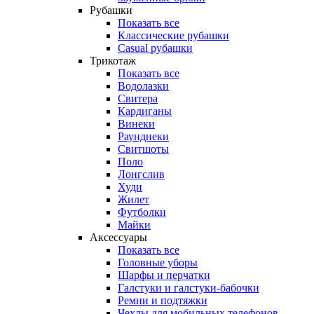
Рубашки
Показать все
Классические рубашки
Casual рубашки
Трикотаж
Показать все
Водолазки
Свитера
Кардиганы
Винеки
Раунднеки
Свитшоты
Поло
Лонгслив
Худи
Жилет
Футболки
Майки
Аксессуары
Показать все
Головные уборы
Шарфы и перчатки
Галстуки и галстуки-бабочки
Ремни и подтяжки
Чехлы для мобильных телефонов