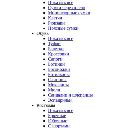
Показать все
Сумки через плечо
Миниатюрные cумки
Клатчи
Рюкзаки
Поясные сумки
Обувь
Показать все
Туфли
Балетки
Кроссовки
Сапоги
Ботинки
Босоножки
Ботильоны
Слипоны
Мокасины
Мюли
Сандалии и шлепанцы
Эспадрильи
Костюмы
Показать все
Брючные
Юбочные
С шортами