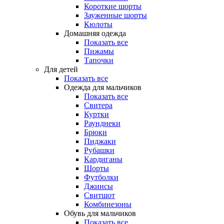
Короткие шорты
Зауженные шорты
Кюлоты
Домашняя одежда
Показать все
Пижамы
Тапочки
Для детей
Показать все
Одежда для мальчиков
Показать все
Свитера
Куртки
Раунднеки
Брюки
Пиджаки
Рубашки
Кардиганы
Шорты
Футболки
Джинсы
Свитшот
Комбинезоны
Обувь для мальчиков
Показать все