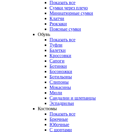
Показать все
Сумки через плечо
Миниатюрные cумки
Клатчи
Рюкзаки
Поясные сумки
Обувь
Показать все
Туфли
Балетки
Кроссовки
Сапоги
Ботинки
Босоножки
Ботильоны
Слипоны
Мокасины
Мюли
Сандалии и шлепанцы
Эспадрильи
Костюмы
Показать все
Брючные
Юбочные
С шортами