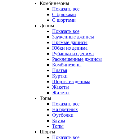
Комбинезоны
Показать все
С брюками
С шортами
Деним
Показать все
Зауженные джинсы
Прямые джинсы
Юбки из денима
Рубашки из денима
Расклешенные джинсы
Комбинезоны
Платья
Куртки
Шорты из денима
Жакеты
Жилеты
Топы
Показать все
На бретелях
Футболки
Блузы
Топы
Шорты
Показать все