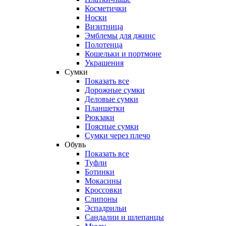
Косметички
Носки
Визитница
Эмблемы для джинс
Полотенца
Кошельки и портмоне
Украшения
Сумки
Показать все
Дорожные сумки
Деловые сумки
Планшетки
Рюкзаки
Поясные сумки
Сумки через плечо
Обувь
Показать все
Туфли
Ботинки
Мокасины
Кроссовки
Слипоны
Эспадрильи
Сандалии и шлепанцы