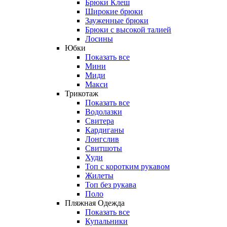
Брюки Клеш
Широкие брюки
Зауженные брюки
Брюки с высокой талией
Лосины
Юбки
Показать все
Мини
Миди
Макси
Трикотаж
Показать все
Водолазки
Свитера
Кардиганы
Лонгслив
Свитшоты
Худи
Топ с коротким рукавом
Жилеты
Топ без рукава
Поло
Пляжная Одежда
Показать все
Купальники