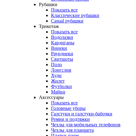
Рубашки
Показать все
Классические рубашки
Casual рубашки
Трикотаж
Показать все
Водолазки
Кардиганы
Винеки
Раунднеки
Свитшоты
Поло
Лонгслив
Худи
Жилет
Футболки
Майки
Аксессуары
Показать все
Головные уборы
Галстуки и галстуки-бабочки
Ремни и подтяжки
Чехлы для мобильных телефонов
Чехлы для планшета
Платки-паше