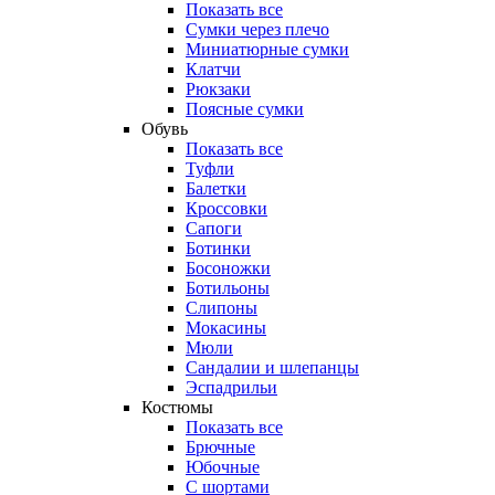
Показать все
Сумки через плечо
Миниатюрные cумки
Клатчи
Рюкзаки
Поясные сумки
Обувь
Показать все
Туфли
Балетки
Кроссовки
Сапоги
Ботинки
Босоножки
Ботильоны
Слипоны
Мокасины
Мюли
Сандалии и шлепанцы
Эспадрильи
Костюмы
Показать все
Брючные
Юбочные
С шортами