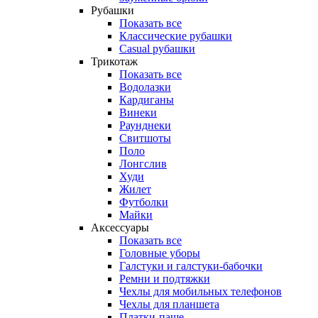
Рубашки
Показать все
Классические рубашки
Casual рубашки
Трикотаж
Показать все
Водолазки
Кардиганы
Винеки
Раунднеки
Свитшоты
Поло
Лонгслив
Худи
Жилет
Футболки
Майки
Аксессуары
Показать все
Головные уборы
Галстуки и галстуки-бабочки
Ремни и подтяжки
Чехлы для мобильных телефонов
Чехлы для планшета
Платки-паше