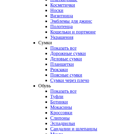
Косметички
Носки
Визитница
Эмблемы для джинс
Полотенца
Кошельки и портмоне
Украшения
Сумки
Показать все
Дорожные сумки
Деловые сумки
Планшетки
Рюкзаки
Поясные сумки
Сумки через плечо
Обувь
Показать все
Туфли
Ботинки
Мокасины
Кроссовки
Слипоны
Эспадрильи
Сандалии и шлепанцы