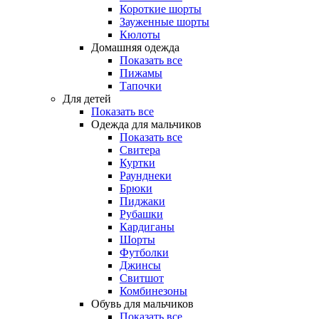
Короткие шорты
Зауженные шорты
Кюлоты
Домашняя одежда
Показать все
Пижамы
Тапочки
Для детей
Показать все
Одежда для мальчиков
Показать все
Свитера
Куртки
Раунднеки
Брюки
Пиджаки
Рубашки
Кардиганы
Шорты
Футболки
Джинсы
Свитшот
Комбинезоны
Обувь для мальчиков
Показать все