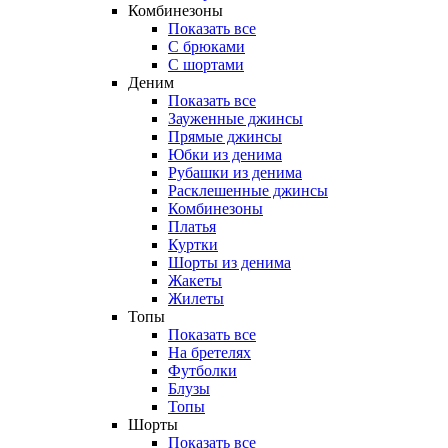
Комбинезоны
Показать все
С брюками
С шортами
Деним
Показать все
Зауженные джинсы
Прямые джинсы
Юбки из денима
Рубашки из денима
Расклешенные джинсы
Комбинезоны
Платья
Куртки
Шорты из денима
Жакеты
Жилеты
Топы
Показать все
На бретелях
Футболки
Блузы
Топы
Шорты
Показать все