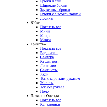
Брюки Клеш
Широкие брюки
Зауженные брюки
Брюки с высокой талией
Лосины
Юбки
Показать все
Мини
Миди
Макси
Трикотаж
Показать все
Водолазки
Свитера
Кардиганы
Лонгслив
Свитшоты
Худи
Топ с коротким рукавом
Жилеты
Топ без рукава
Поло
Пляжная Одежда
Показать все
Купальники