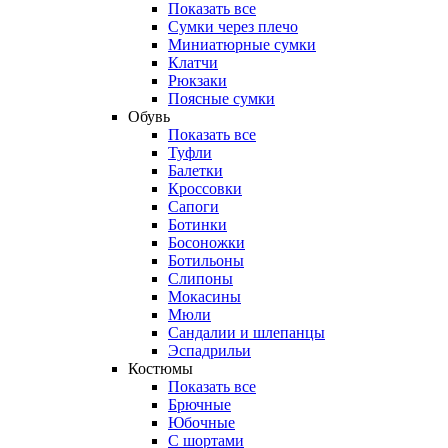
Показать все
Сумки через плечо
Миниатюрные cумки
Клатчи
Рюкзаки
Поясные сумки
Обувь
Показать все
Туфли
Балетки
Кроссовки
Сапоги
Ботинки
Босоножки
Ботильоны
Слипоны
Мокасины
Мюли
Сандалии и шлепанцы
Эспадрильи
Костюмы
Показать все
Брючные
Юбочные
С шортами