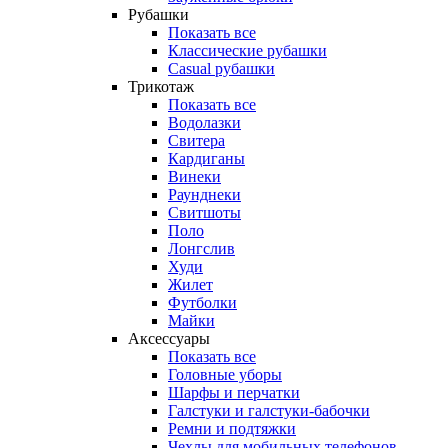
Рубашки
Показать все
Классические рубашки
Casual рубашки
Трикотаж
Показать все
Водолазки
Свитера
Кардиганы
Винеки
Раунднеки
Свитшоты
Поло
Лонгслив
Худи
Жилет
Футболки
Майки
Аксессуары
Показать все
Головные уборы
Шарфы и перчатки
Галстуки и галстуки-бабочки
Ремни и подтяжки
Чехлы для мобильных телефонов