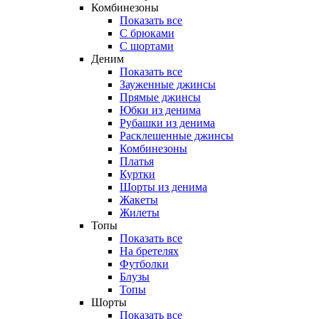
Комбинезоны
Показать все
С брюками
С шортами
Деним
Показать все
Зауженные джинсы
Прямые джинсы
Юбки из денима
Рубашки из денима
Расклешенные джинсы
Комбинезоны
Платья
Куртки
Шорты из денима
Жакеты
Жилеты
Топы
Показать все
На бретелях
Футболки
Блузы
Топы
Шорты
Показать все