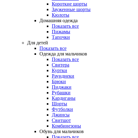
Короткие шорты
Зауженные шорты
Кюлоты
Домашняя одежда
Показать все
Пижамы
Тапочки
Для детей
Показать все
Одежда для мальчиков
Показать все
Свитера
Куртки
Раунднеки
Брюки
Пиджаки
Рубашки
Кардиганы
Шорты
Футболки
Джинсы
Свитшот
Комбинезоны
Обувь для мальчиков
Показать все