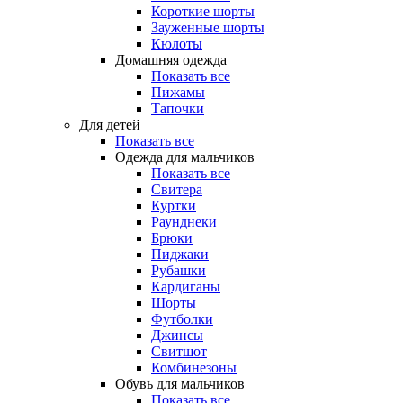
Короткие шорты
Зауженные шорты
Кюлоты
Домашняя одежда
Показать все
Пижамы
Тапочки
Для детей
Показать все
Одежда для мальчиков
Показать все
Свитера
Куртки
Раунднеки
Брюки
Пиджаки
Рубашки
Кардиганы
Шорты
Футболки
Джинсы
Свитшот
Комбинезоны
Обувь для мальчиков
Показать все