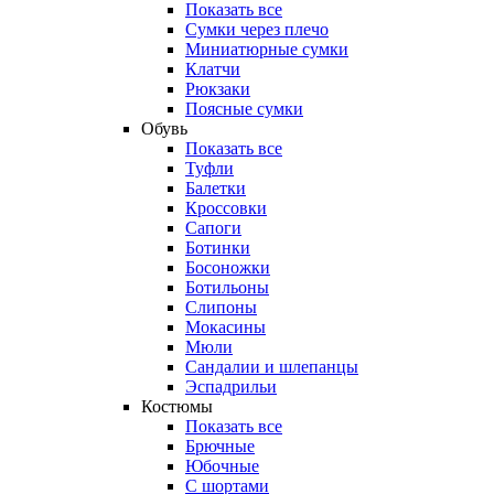
Показать все
Сумки через плечо
Миниатюрные cумки
Клатчи
Рюкзаки
Поясные сумки
Обувь
Показать все
Туфли
Балетки
Кроссовки
Сапоги
Ботинки
Босоножки
Ботильоны
Слипоны
Мокасины
Мюли
Сандалии и шлепанцы
Эспадрильи
Костюмы
Показать все
Брючные
Юбочные
С шортами