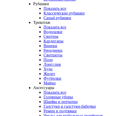
Рубашки
Показать все
Классические рубашки
Casual рубашки
Трикотаж
Показать все
Водолазки
Свитера
Кардиганы
Винеки
Раунднеки
Свитшоты
Поло
Лонгслив
Худи
Жилет
Футболки
Майки
Аксессуары
Показать все
Головные уборы
Шарфы и перчатки
Галстуки и галстуки-бабочки
Ремни и подтяжки
Чехлы для мобильных телефонов