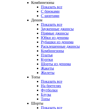
Комбинезоны
Показать все
С брюками
С шортами
Деним
Показать все
Зауженные джинсы
Прямые джинсы
Юбки из денима
Рубашки из денима
Расклешенные джинсы
Комбинезоны
Платья
Куртки
Шорты из денима
Жакеты
Жилеты
Топы
Показать все
На бретелях
Футболки
Блузы
Топы
Шорты
Показать все