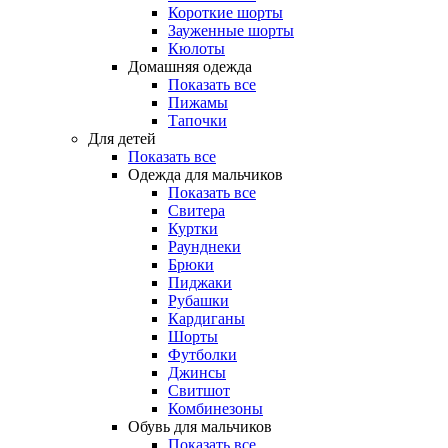
Короткие шорты
Зауженные шорты
Кюлоты
Домашняя одежда
Показать все
Пижамы
Тапочки
Для детей
Показать все
Одежда для мальчиков
Показать все
Свитера
Куртки
Раунднеки
Брюки
Пиджаки
Рубашки
Кардиганы
Шорты
Футболки
Джинсы
Свитшот
Комбинезоны
Обувь для мальчиков
Показать все