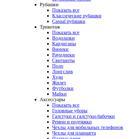
Рубашки
Показать все
Классические рубашки
Casual рубашки
Трикотаж
Показать все
Водолазки
Кардиганы
Винеки
Раунднеки
Свитшоты
Поло
Лонгслив
Худи
Жилет
Футболки
Майки
Аксессуары
Показать все
Головные уборы
Галстуки и галстуки-бабочки
Ремни и подтяжки
Чехлы для мобильных телефонов
Чехлы для планшета
Платки-паше