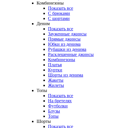
Комбинезоны
Показать все
С брюками
С шортами
Деним
Показать все
Зауженные джинсы
Прямые джинсы
Юбки из денима
Рубашки из денима
Расклешенные джинсы
Комбинезоны
Платья
Куртки
Шорты из денима
Жакеты
Жилеты
Топы
Показать все
На бретелях
Футболки
Блузы
Топы
Шорты
Показать все