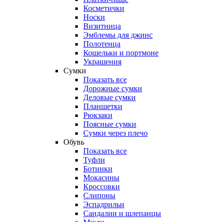
Косметички
Носки
Визитница
Эмблемы для джинс
Полотенца
Кошельки и портмоне
Украшения
Сумки
Показать все
Дорожные сумки
Деловые сумки
Планшетки
Рюкзаки
Поясные сумки
Сумки через плечо
Обувь
Показать все
Туфли
Ботинки
Мокасины
Кроссовки
Слипоны
Эспадрильи
Сандалии и шлепанцы