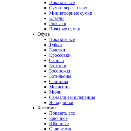
Показать все
Сумки через плечо
Миниатюрные cумки
Клатчи
Рюкзаки
Поясные сумки
Обувь
Показать все
Туфли
Балетки
Кроссовки
Сапоги
Ботинки
Босоножки
Ботильоны
Слипоны
Мокасины
Мюли
Сандалии и шлепанцы
Эспадрильи
Костюмы
Показать все
Брючные
Юбочные
С шортами