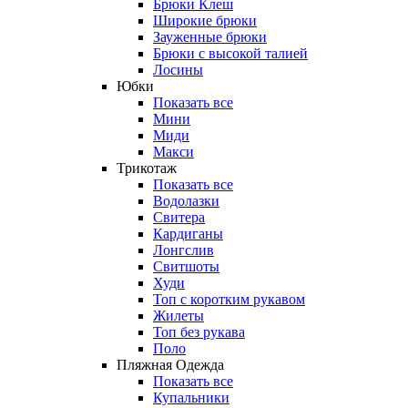
Брюки Клеш
Широкие брюки
Зауженные брюки
Брюки с высокой талией
Лосины
Юбки
Показать все
Мини
Миди
Макси
Трикотаж
Показать все
Водолазки
Свитера
Кардиганы
Лонгслив
Свитшоты
Худи
Топ с коротким рукавом
Жилеты
Топ без рукава
Поло
Пляжная Одежда
Показать все
Купальники