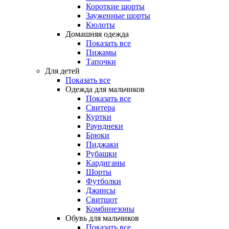
Короткие шорты
Зауженные шорты
Кюлоты
Домашняя одежда
Показать все
Пижамы
Тапочки
Для детей
Показать все
Одежда для мальчиков
Показать все
Свитера
Куртки
Раунднеки
Брюки
Пиджаки
Рубашки
Кардиганы
Шорты
Футболки
Джинсы
Свитшот
Комбинезоны
Обувь для мальчиков
Показать все