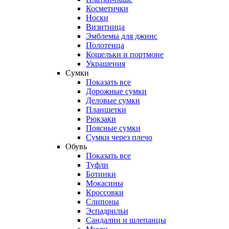
Косметички
Носки
Визитница
Эмблемы для джинс
Полотенца
Кошельки и портмоне
Украшения
Сумки
Показать все
Дорожные сумки
Деловые сумки
Планшетки
Рюкзаки
Поясные сумки
Сумки через плечо
Обувь
Показать все
Туфли
Ботинки
Мокасины
Кроссовки
Слипоны
Эспадрильи
Сандалии и шлепанцы