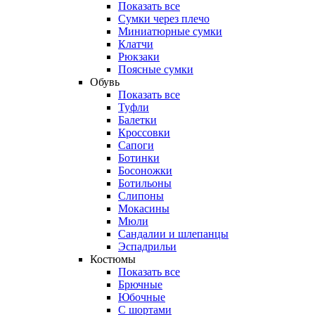
Показать все
Сумки через плечо
Миниатюрные cумки
Клатчи
Рюкзаки
Поясные сумки
Обувь
Показать все
Туфли
Балетки
Кроссовки
Сапоги
Ботинки
Босоножки
Ботильоны
Слипоны
Мокасины
Мюли
Сандалии и шлепанцы
Эспадрильи
Костюмы
Показать все
Брючные
Юбочные
С шортами