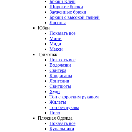
Брюки Клеш
Широкие брюки
Зауженные брюки
Брюки с высокой талией
Лосины
Юбки
Показать все
Мини
Миди
Макси
Трикотаж
Показать все
Водолазки
Свитера
Кардиганы
Лонгслив
Свитшоты
Худи
Топ с коротким рукавом
Жилеты
Топ без рукава
Поло
Пляжная Одежда
Показать все
Купальники