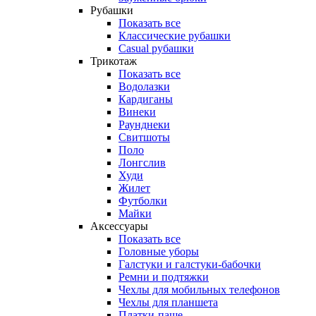
Рубашки
Показать все
Классические рубашки
Casual рубашки
Трикотаж
Показать все
Водолазки
Кардиганы
Винеки
Раунднеки
Свитшоты
Поло
Лонгслив
Худи
Жилет
Футболки
Майки
Аксессуары
Показать все
Головные уборы
Галстуки и галстуки-бабочки
Ремни и подтяжки
Чехлы для мобильных телефонов
Чехлы для планшета
Платки-паше