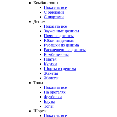
Комбинезоны
Показать все
С брюками
С шортами
Деним
Показать все
Зауженные джинсы
Прямые джинсы
Юбки из денима
Рубашки из денима
Расклешенные джинсы
Комбинезоны
Платья
Куртки
Шорты из денима
Жакеты
Жилеты
Топы
Показать все
На бретелях
Футболки
Блузы
Топы
Шорты
Показать все