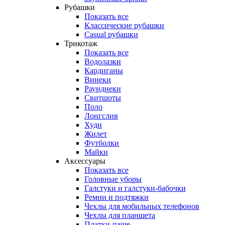
Рубашки
Показать все
Классические рубашки
Casual рубашки
Трикотаж
Показать все
Водолазки
Кардиганы
Винеки
Раунднеки
Свитшоты
Поло
Лонгслив
Худи
Жилет
Футболки
Майки
Аксессуары
Показать все
Головные уборы
Галстуки и галстуки-бабочки
Ремни и подтяжки
Чехлы для мобильных телефонов
Чехлы для планшета
Платки-паше