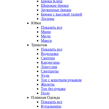
Брюки Клеш
Широкие брюки
Зауженные брюки
Брюки с высокой талией
Лосины
Юбки
Показать все
Мини
Миди
Макси
Трикотаж
Показать все
Водолазки
Свитера
Кардиганы
Лонгслив
Свитшоты
Худи
Топ с коротким рукавом
Жилеты
Топ без рукава
Поло
Пляжная Одежда
Показать все
Купальники