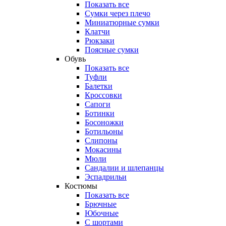
Показать все
Сумки через плечо
Миниатюрные cумки
Клатчи
Рюкзаки
Поясные сумки
Обувь
Показать все
Туфли
Балетки
Кроссовки
Сапоги
Ботинки
Босоножки
Ботильоны
Слипоны
Мокасины
Мюли
Сандалии и шлепанцы
Эспадрильи
Костюмы
Показать все
Брючные
Юбочные
С шортами