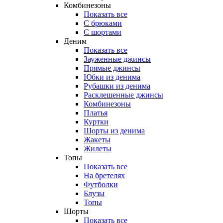
Комбинезоны
Показать все
С брюками
С шортами
Деним
Показать все
Зауженные джинсы
Прямые джинсы
Юбки из денима
Рубашки из денима
Расклешенные джинсы
Комбинезоны
Платья
Куртки
Шорты из денима
Жакеты
Жилеты
Топы
Показать все
На бретелях
Футболки
Блузы
Топы
Шорты
Показать все