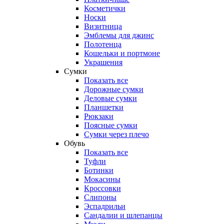
Косметички
Носки
Визитница
Эмблемы для джинс
Полотенца
Кошельки и портмоне
Украшения
Сумки
Показать все
Дорожные сумки
Деловые сумки
Планшетки
Рюкзаки
Поясные сумки
Сумки через плечо
Обувь
Показать все
Туфли
Ботинки
Мокасины
Кроссовки
Слипоны
Эспадрильи
Сандалии и шлепанцы