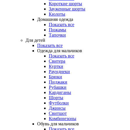
Короткие шорты
Зауженные шорты
Кюлоты
Домашняя одежда
Показать все
Пижамы
Тапочки
Для детей
Показать все
Одежда для мальчиков
Показать все
Свитера
Куртки
Раунднеки
Брюки
Пиджаки
Рубашки
Кардиганы
Шорты
Футболки
Джинсы
Свитшот
Комбинезоны
Обувь для мальчиков
Показать все