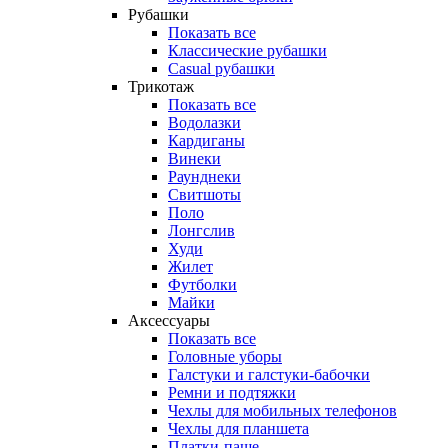
Рубашки
Показать все
Классические рубашки
Casual рубашки
Трикотаж
Показать все
Водолазки
Кардиганы
Винеки
Раунднеки
Свитшоты
Поло
Лонгслив
Худи
Жилет
Футболки
Майки
Аксессуары
Показать все
Головные уборы
Галстуки и галстуки-бабочки
Ремни и подтяжки
Чехлы для мобильных телефонов
Чехлы для планшета
Платки-паше