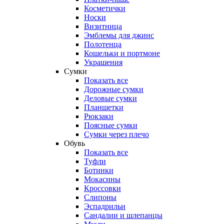
Косметички
Носки
Визитница
Эмблемы для джинс
Полотенца
Кошельки и портмоне
Украшения
Сумки
Показать все
Дорожные сумки
Деловые сумки
Планшетки
Рюкзаки
Поясные сумки
Сумки через плечо
Обувь
Показать все
Туфли
Ботинки
Мокасины
Кроссовки
Слипоны
Эспадрильи
Сандалии и шлепанцы