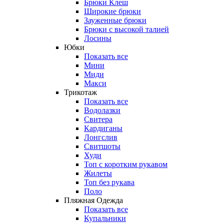
Брюки Клеш
Широкие брюки
Зауженные брюки
Брюки с высокой талией
Лосины
Юбки
Показать все
Мини
Миди
Макси
Трикотаж
Показать все
Водолазки
Свитера
Кардиганы
Лонгслив
Свитшоты
Худи
Топ с коротким рукавом
Жилеты
Топ без рукава
Поло
Пляжная Одежда
Показать все
Купальники