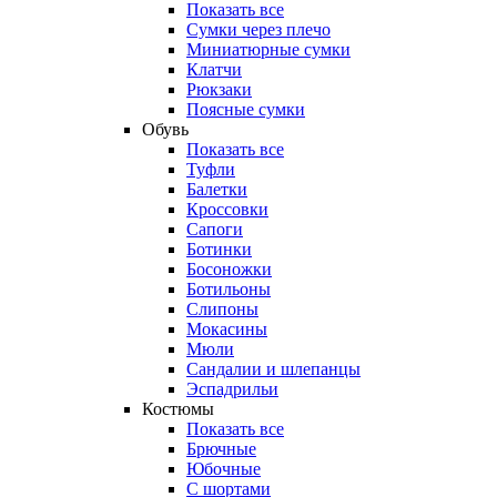
Показать все
Сумки через плечо
Миниатюрные cумки
Клатчи
Рюкзаки
Поясные сумки
Обувь
Показать все
Туфли
Балетки
Кроссовки
Сапоги
Ботинки
Босоножки
Ботильоны
Слипоны
Мокасины
Мюли
Сандалии и шлепанцы
Эспадрильи
Костюмы
Показать все
Брючные
Юбочные
С шортами