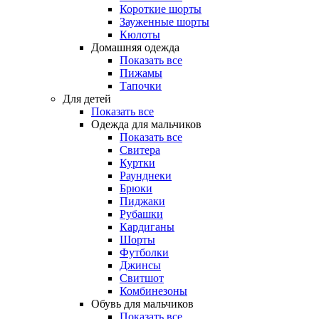
Короткие шорты
Зауженные шорты
Кюлоты
Домашняя одежда
Показать все
Пижамы
Тапочки
Для детей
Показать все
Одежда для мальчиков
Показать все
Свитера
Куртки
Раунднеки
Брюки
Пиджаки
Рубашки
Кардиганы
Шорты
Футболки
Джинсы
Свитшот
Комбинезоны
Обувь для мальчиков
Показать все