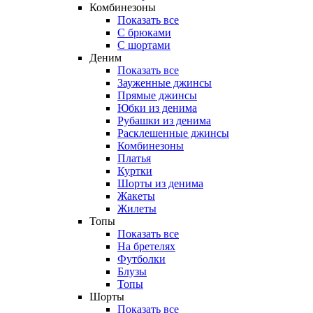
Комбинезоны
Показать все
С брюками
С шортами
Деним
Показать все
Зауженные джинсы
Прямые джинсы
Юбки из денима
Рубашки из денима
Расклешенные джинсы
Комбинезоны
Платья
Куртки
Шорты из денима
Жакеты
Жилеты
Топы
Показать все
На бретелях
Футболки
Блузы
Топы
Шорты
Показать все