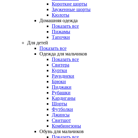
Короткие шорты
Зауженные шорты
Кюлоты
Домашняя одежда
Показать все
Пижамы
Тапочки
Для детей
Показать все
Одежда для мальчиков
Показать все
Свитера
Куртки
Раунднеки
Брюки
Пиджаки
Рубашки
Кардиганы
Шорты
Футболки
Джинсы
Свитшот
Комбинезоны
Обувь для мальчиков
Показать все