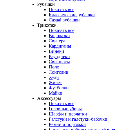
Рубашки
Показать все
Классические рубашки
Casual рубашки
Трикотаж
Показать все
Водолазки
Свитера
Кардиганы
Винеки
Раунднеки
Свитшоты
Поло
Лонгслив
Худи
Жилет
Футболки
Майки
Аксессуары
Показать все
Головные уборы
Шарфы и перчатки
Галстуки и галстуки-бабочки
Ремни и подтяжки
Чехлы для мобильных телефонов