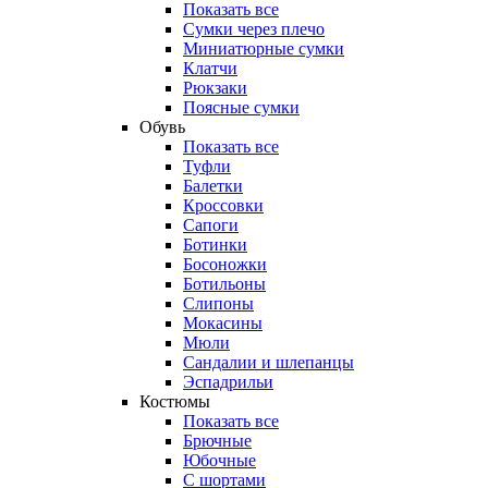
Показать все
Сумки через плечо
Миниатюрные cумки
Клатчи
Рюкзаки
Поясные сумки
Обувь
Показать все
Туфли
Балетки
Кроссовки
Сапоги
Ботинки
Босоножки
Ботильоны
Слипоны
Мокасины
Мюли
Сандалии и шлепанцы
Эспадрильи
Костюмы
Показать все
Брючные
Юбочные
С шортами