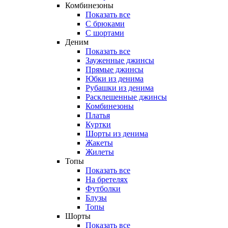
Комбинезоны
Показать все
С брюками
С шортами
Деним
Показать все
Зауженные джинсы
Прямые джинсы
Юбки из денима
Рубашки из денима
Расклешенные джинсы
Комбинезоны
Платья
Куртки
Шорты из денима
Жакеты
Жилеты
Топы
Показать все
На бретелях
Футболки
Блузы
Топы
Шорты
Показать все