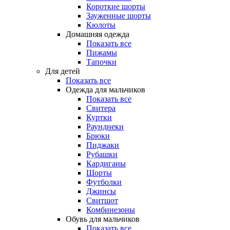
Короткие шорты
Зауженные шорты
Кюлоты
Домашняя одежда
Показать все
Пижамы
Тапочки
Для детей
Показать все
Одежда для мальчиков
Показать все
Свитера
Куртки
Раунднеки
Брюки
Пиджаки
Рубашки
Кардиганы
Шорты
Футболки
Джинсы
Свитшот
Комбинезоны
Обувь для мальчиков
Показать все