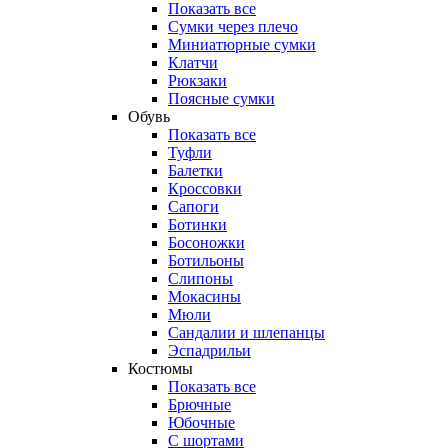
Показать все
Сумки через плечо
Миниатюрные cумки
Клатчи
Рюкзаки
Поясные сумки
Обувь
Показать все
Туфли
Балетки
Кроссовки
Сапоги
Ботинки
Босоножки
Ботильоны
Слипоны
Мокасины
Мюли
Сандалии и шлепанцы
Эспадрильи
Костюмы
Показать все
Брючные
Юбочные
С шортами