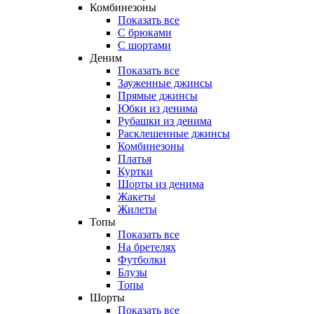
Комбинезоны
Показать все
С брюками
С шортами
Деним
Показать все
Зауженные джинсы
Прямые джинсы
Юбки из денима
Рубашки из денима
Расклешенные джинсы
Комбинезоны
Платья
Куртки
Шорты из денима
Жакеты
Жилеты
Топы
Показать все
На бретелях
Футболки
Блузы
Топы
Шорты
Показать все