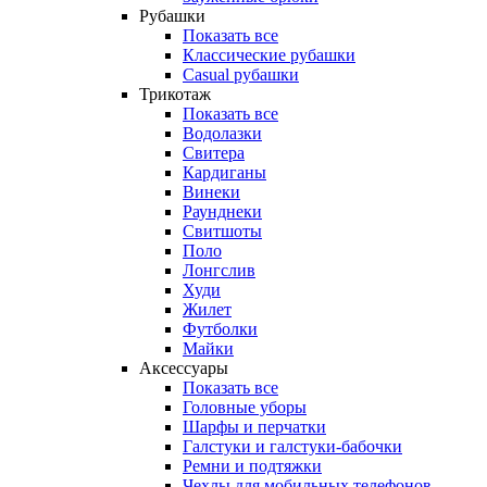
Рубашки
Показать все
Классические рубашки
Casual рубашки
Трикотаж
Показать все
Водолазки
Свитера
Кардиганы
Винеки
Раунднеки
Свитшоты
Поло
Лонгслив
Худи
Жилет
Футболки
Майки
Аксессуары
Показать все
Головные уборы
Шарфы и перчатки
Галстуки и галстуки-бабочки
Ремни и подтяжки
Чехлы для мобильных телефонов