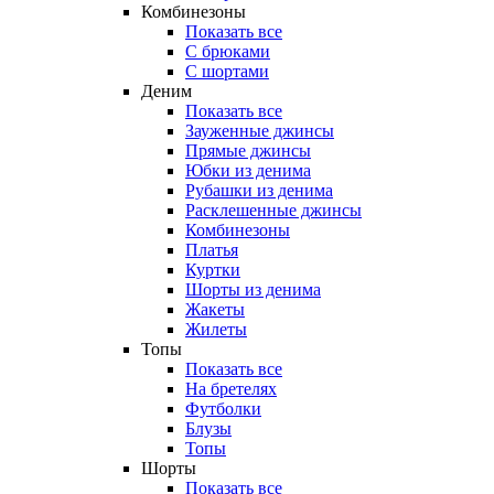
Комбинезоны
Показать все
С брюками
С шортами
Деним
Показать все
Зауженные джинсы
Прямые джинсы
Юбки из денима
Рубашки из денима
Расклешенные джинсы
Комбинезоны
Платья
Куртки
Шорты из денима
Жакеты
Жилеты
Топы
Показать все
На бретелях
Футболки
Блузы
Топы
Шорты
Показать все