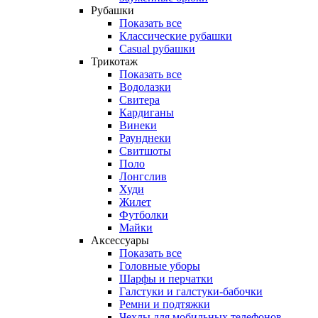
Рубашки
Показать все
Классические рубашки
Casual рубашки
Трикотаж
Показать все
Водолазки
Свитера
Кардиганы
Винеки
Раунднеки
Свитшоты
Поло
Лонгслив
Худи
Жилет
Футболки
Майки
Аксессуары
Показать все
Головные уборы
Шарфы и перчатки
Галстуки и галстуки-бабочки
Ремни и подтяжки
Чехлы для мобильных телефонов