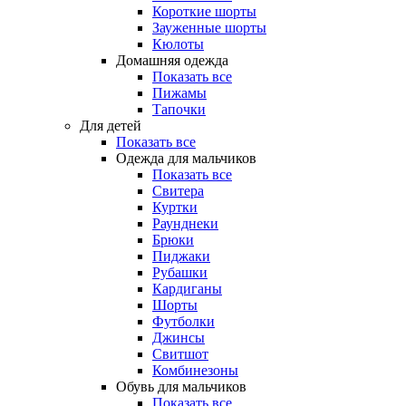
Короткие шорты
Зауженные шорты
Кюлоты
Домашняя одежда
Показать все
Пижамы
Тапочки
Для детей
Показать все
Одежда для мальчиков
Показать все
Свитера
Куртки
Раунднеки
Брюки
Пиджаки
Рубашки
Кардиганы
Шорты
Футболки
Джинсы
Свитшот
Комбинезоны
Обувь для мальчиков
Показать все