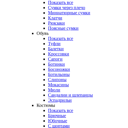
Показать все
Сумки через плечо
Миниатюрные cумки
Клатчи
Рюкзаки
Поясные сумки
Обувь
Показать все
Туфли
Балетки
Кроссовки
Сапоги
Ботинки
Босоножки
Ботильоны
Слипоны
Мокасины
Мюли
Сандалии и шлепанцы
Эспадрильи
Костюмы
Показать все
Брючные
Юбочные
С шортами