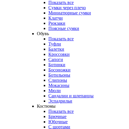
Показать все
Сумки через плечо
Миниатюрные cумки
Клатчи
Рюкзаки
Поясные сумки
Обувь
Показать все
Туфли
Балетки
Кроссовки
Сапоги
Ботинки
Босоножки
Ботильоны
Слипоны
Мокасины
Мюли
Сандалии и шлепанцы
Эспадрильи
Костюмы
Показать все
Брючные
Юбочные
С шортами