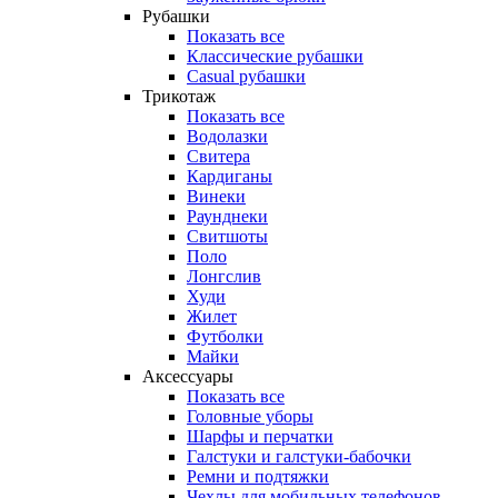
Рубашки
Показать все
Классические рубашки
Casual рубашки
Трикотаж
Показать все
Водолазки
Свитера
Кардиганы
Винеки
Раунднеки
Свитшоты
Поло
Лонгслив
Худи
Жилет
Футболки
Майки
Аксессуары
Показать все
Головные уборы
Шарфы и перчатки
Галстуки и галстуки-бабочки
Ремни и подтяжки
Чехлы для мобильных телефонов