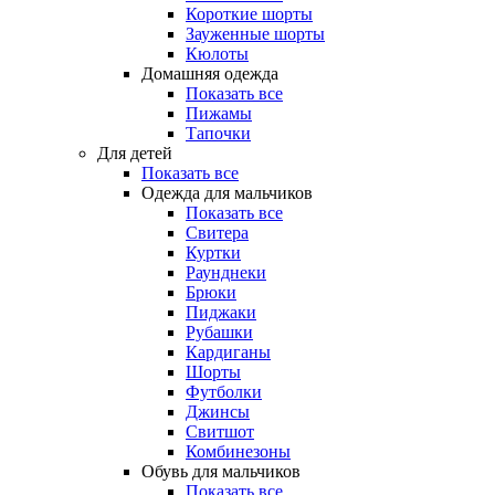
Короткие шорты
Зауженные шорты
Кюлоты
Домашняя одежда
Показать все
Пижамы
Тапочки
Для детей
Показать все
Одежда для мальчиков
Показать все
Свитера
Куртки
Раунднеки
Брюки
Пиджаки
Рубашки
Кардиганы
Шорты
Футболки
Джинсы
Свитшот
Комбинезоны
Обувь для мальчиков
Показать все