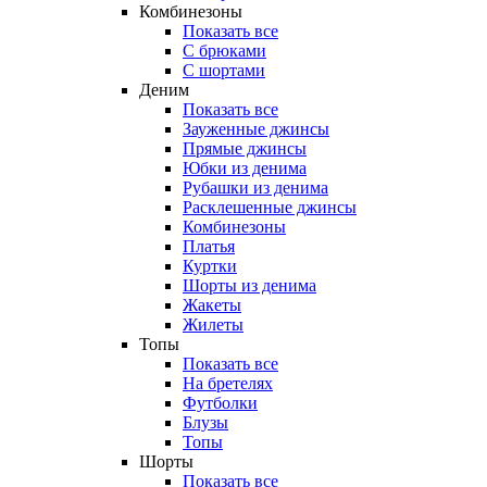
Комбинезоны
Показать все
С брюками
С шортами
Деним
Показать все
Зауженные джинсы
Прямые джинсы
Юбки из денима
Рубашки из денима
Расклешенные джинсы
Комбинезоны
Платья
Куртки
Шорты из денима
Жакеты
Жилеты
Топы
Показать все
На бретелях
Футболки
Блузы
Топы
Шорты
Показать все