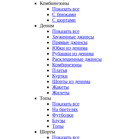
Комбинезоны
Показать все
С брюками
С шортами
Деним
Показать все
Зауженные джинсы
Прямые джинсы
Юбки из денима
Рубашки из денима
Расклешенные джинсы
Комбинезоны
Платья
Куртки
Шорты из денима
Жакеты
Жилеты
Топы
Показать все
На бретелях
Футболки
Блузы
Топы
Шорты
Показать все