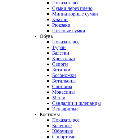
Показать все
Сумки через плечо
Миниатюрные cумки
Клатчи
Рюкзаки
Поясные сумки
Обувь
Показать все
Туфли
Балетки
Кроссовки
Сапоги
Ботинки
Босоножки
Ботильоны
Слипоны
Мокасины
Мюли
Сандалии и шлепанцы
Эспадрильи
Костюмы
Показать все
Брючные
Юбочные
С шортами