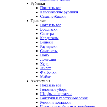
Рубашки
Показать все
Классические рубашки
Casual рубашки
Трикотаж
Показать все
Водолазки
Свитера
Кардиганы
Винеки
Раунднеки
Свитшоты
Поло
Лонгслив
Худи
Жилет
Футболки
Майки
Аксессуары
Показать все
Головные уборы
Шарфы и перчатки
Галстуки и галстуки-бабочки
Ремни и подтяжки
Чехлы для мобильных телефонов