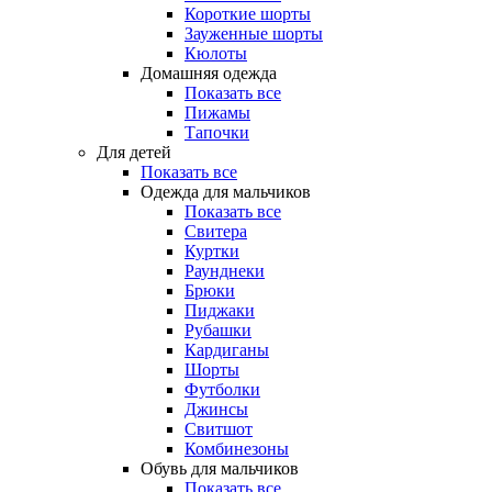
Короткие шорты
Зауженные шорты
Кюлоты
Домашняя одежда
Показать все
Пижамы
Тапочки
Для детей
Показать все
Одежда для мальчиков
Показать все
Свитера
Куртки
Раунднеки
Брюки
Пиджаки
Рубашки
Кардиганы
Шорты
Футболки
Джинсы
Свитшот
Комбинезоны
Обувь для мальчиков
Показать все