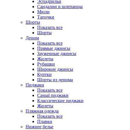
Эспадрильи
Сандалии и шлепанцы
Мюли
Тапочки
Шорты
Показать все
Шорты
Деним
Показать все
Прямые джинсы
Зауженные джинсы
Жилеты
Рубашки
Широкие джинсы
Куртки
Шорты из денима
Пиджаки
Показать все
Casual пиджаки
Классические пиджаки
Жилеты
Пляжная одежда
Показать все
Плавки
Нижнее белье