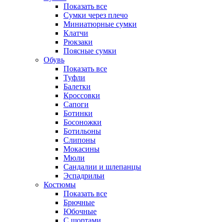
Показать все
Сумки через плечо
Миниатюрные cумки
Клатчи
Рюкзаки
Поясные сумки
Обувь
Показать все
Туфли
Балетки
Кроссовки
Сапоги
Ботинки
Босоножки
Ботильоны
Слипоны
Мокасины
Мюли
Сандалии и шлепанцы
Эспадрильи
Костюмы
Показать все
Брючные
Юбочные
С шортами