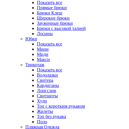
Показать все
Прямые брюки
Брюки Клеш
Широкие брюки
Зауженные брюки
Брюки с высокой талией
Лосины
Юбки
Показать все
Мини
Миди
Макси
Трикотаж
Показать все
Водолазки
Свитера
Кардиганы
Лонгслив
Свитшоты
Худи
Топ с коротким рукавом
Жилеты
Топ без рукава
Поло
Пляжная Одежда