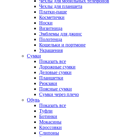
Чехлы для мобильных телефонов
Чехлы для планшета
Платки-паше
Косметички
Носки
Визитница
Эмблемы для джинс
Полотенца
Кошельки и портмоне
Украшения
Сумки
Показать все
Дорожные сумки
Деловые сумки
Планшетки
Рюкзаки
Поясные сумки
Сумки через плечо
Обувь
Показать все
Туфли
Ботинки
Мокасины
Кроссовки
Слипоны