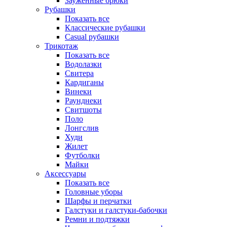
Зауженные брюки
Рубашки
Показать все
Классические рубашки
Casual рубашки
Трикотаж
Показать все
Водолазки
Свитера
Кардиганы
Винеки
Раунднеки
Свитшоты
Поло
Лонгслив
Худи
Жилет
Футболки
Майки
Аксессуары
Показать все
Головные уборы
Шарфы и перчатки
Галстуки и галстуки-бабочки
Ремни и подтяжки