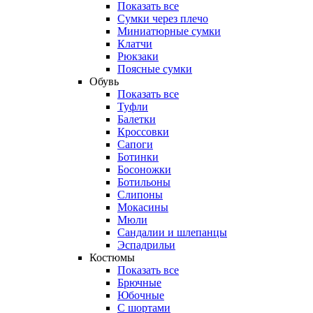
Показать все
Сумки через плечо
Миниатюрные cумки
Клатчи
Рюкзаки
Поясные сумки
Обувь
Показать все
Туфли
Балетки
Кроссовки
Сапоги
Ботинки
Босоножки
Ботильоны
Слипоны
Мокасины
Мюли
Сандалии и шлепанцы
Эспадрильи
Костюмы
Показать все
Брючные
Юбочные
С шортами