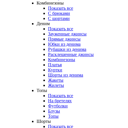
Комбинезоны
Показать все
С брюками
С шортами
Деним
Показать все
Зауженные джинсы
Прямые джинсы
Юбки из денима
Рубашки из денима
Расклешенные джинсы
Комбинезоны
Платья
Куртки
Шорты из денима
Жакеты
Жилеты
Топы
Показать все
На бретелях
Футболки
Блузы
Топы
Шорты
Показать все