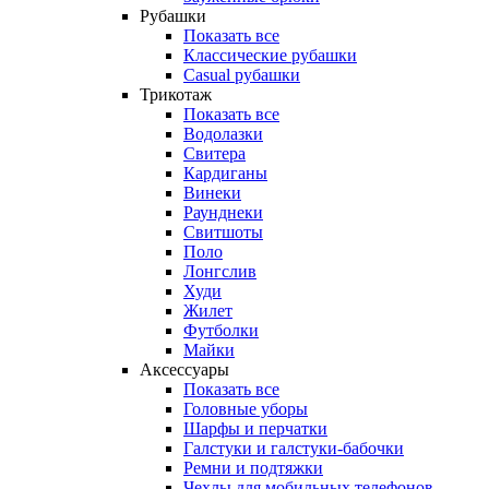
Рубашки
Показать все
Классические рубашки
Casual рубашки
Трикотаж
Показать все
Водолазки
Свитера
Кардиганы
Винеки
Раунднеки
Свитшоты
Поло
Лонгслив
Худи
Жилет
Футболки
Майки
Аксессуары
Показать все
Головные уборы
Шарфы и перчатки
Галстуки и галстуки-бабочки
Ремни и подтяжки
Чехлы для мобильных телефонов