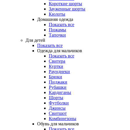
Короткие шорты
Зауженные шорты
Кюлоты
Домашняя одежда
Показать все
Пижамы
Тапочки
Для детей
Показать все
Одежда для мальчиков
Показать все
Свитера
Куртки
Раунднеки
Брюки
Пиджаки
Рубашки
Кардиганы
Шорты
Футболки
Джинсы
Свитшот
Комбинезоны
Обувь для мальчиков
Показать все