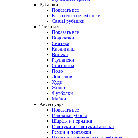
Рубашки
Показать все
Классические рубашки
Casual рубашки
Трикотаж
Показать все
Водолазки
Свитера
Кардиганы
Винеки
Раунднеки
Свитшоты
Поло
Лонгслив
Худи
Жилет
Футболки
Майки
Аксессуары
Показать все
Головные уборы
Шарфы и перчатки
Галстуки и галстуки-бабочки
Ремни и подтяжки
Чехлы для мобильных телефонов