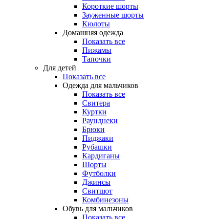
Короткие шорты
Зауженные шорты
Кюлоты
Домашняя одежда
Показать все
Пижамы
Тапочки
Для детей
Показать все
Одежда для мальчиков
Показать все
Свитера
Куртки
Раунднеки
Брюки
Пиджаки
Рубашки
Кардиганы
Шорты
Футболки
Джинсы
Свитшот
Комбинезоны
Обувь для мальчиков
Показать все