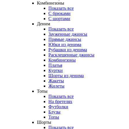
Комбинезоны
Показать все
С брюками
С шортами
Деним
Показать все
Зауженные джинсы
Прямые джинсы
Юбки из денима
Рубашки из денима
Расклешенные джинсы
Комбинезоны
Платья
Куртки
Шорты из денима
Жакеты
Жилеты
Топы
Показать все
На бретелях
Футболки
Блузы
Топы
Шорты
Показать все