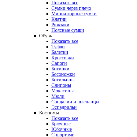
Показать все
Сумки через плечо
Миниатюрные cумки
Клатчи
Рюкзаки
Поясные сумки
Обувь
Показать все
Туфли
Балетки
Кроссовки
Сапоги
Ботинки
Босоножки
Ботильоны
Слипоны
Мокасины
Мюли
Сандалии и шлепанцы
Эспадрильи
Костюмы
Показать все
Брючные
Юбочные
С шортами