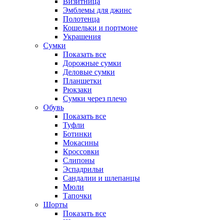
Визитница
Эмблемы для джинс
Полотенца
Кошельки и портмоне
Украшения
Сумки
Показать все
Дорожные сумки
Деловые сумки
Планшетки
Рюкзаки
Сумки через плечо
Обувь
Показать все
Туфли
Ботинки
Мокасины
Кроссовки
Слипоны
Эспадрильи
Сандалии и шлепанцы
Мюли
Тапочки
Шорты
Показать все