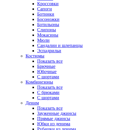
Кроссовки
Сапоги
Ботинки
Босоножки
Ботильоны
Слипоны
Мокасины
Мюли
Сандалии и шлепанцы
Эспадрильи
Костюмы
Показать все
Брючные
Юбочные
С шортами
Комбинезоны
Показать все
С брюками
С шортами
Деним
Показать все
Зауженные джинсы
Прямые джинсы
Юбки из денима
Рубашки из денима