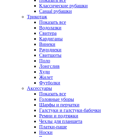
Показать все
Классические рубашки
Casual рубашки
Трикотаж
Показать все
Водолазки
Свитера
Кардиганы
Винеки
Раунднеки
Свитшоты
Поло
Лонгслив
Худи
Жилет
Футболки
Аксессуары
Показать все
Головные уборы
Шарфы и перчатки
Галстуки и галстуки-бабочки
Ремни и подтяжки
Чехлы для планшета
Платки-паше
Носки