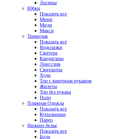
Лосины
Юбки
Показать все
Мини
Миди
Макси
Трикотаж
Показать все
Водолазки
Свитера
Кардиганы
Лонгслив
Свитшоты
Худи
Топ с коротким рукавом
Жилеты
Топ без рукава
Поло
Пляжная Одежда
Показать все
Купальники
Парео
Нижнее белье
Показать все
Боди