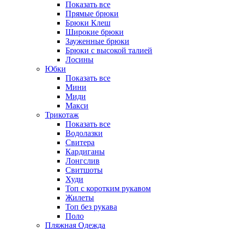
Показать все
Прямые брюки
Брюки Клеш
Широкие брюки
Зауженные брюки
Брюки с высокой талией
Лосины
Юбки
Показать все
Мини
Миди
Макси
Трикотаж
Показать все
Водолазки
Свитера
Кардиганы
Лонгслив
Свитшоты
Худи
Топ с коротким рукавом
Жилеты
Топ без рукава
Поло
Пляжная Одежда