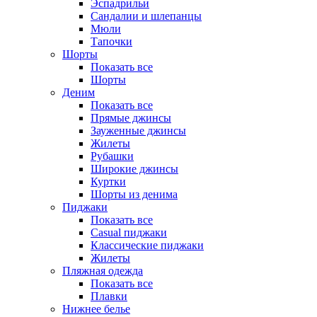
Эспадрильи
Сандалии и шлепанцы
Мюли
Тапочки
Шорты
Показать все
Шорты
Деним
Показать все
Прямые джинсы
Зауженные джинсы
Жилеты
Рубашки
Широкие джинсы
Куртки
Шорты из денима
Пиджаки
Показать все
Casual пиджаки
Классические пиджаки
Жилеты
Пляжная одежда
Показать все
Плавки
Нижнее белье