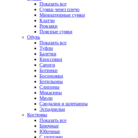
Показать все
Сумки через плечо
Миниатюрные cумки
Клатчи
Рюкзаки
Поясные сумки
Обувь
Показать все
Туфли
Балетки
Кроссовки
Сапоги
Ботинки
Босоножки
Ботильоны
Слипоны
Мокасины
Мюли
Сандалии и шлепанцы
Эспадрильи
Костюмы
Показать все
Брючные
Юбочные
С шортами