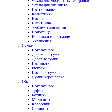
Чехлы для мобильных телефонов
Чехлы для планшета
Платки-паше
Косметички
Носки
Визитница
Эмблемы для джинс
Полотенца
Кошельки и портмоне
Украшения
Сумки
Показать все
Дорожные сумки
Деловые сумки
Планшетки
Рюкзаки
Поясные сумки
Сумки через плечо
Обувь
Показать все
Туфли
Ботинки
Мокасины
Кроссовки
Слипоны