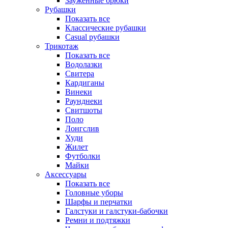
Зауженные брюки
Рубашки
Показать все
Классические рубашки
Casual рубашки
Трикотаж
Показать все
Водолазки
Свитера
Кардиганы
Винеки
Раунднеки
Свитшоты
Поло
Лонгслив
Худи
Жилет
Футболки
Майки
Аксессуары
Показать все
Головные уборы
Шарфы и перчатки
Галстуки и галстуки-бабочки
Ремни и подтяжки