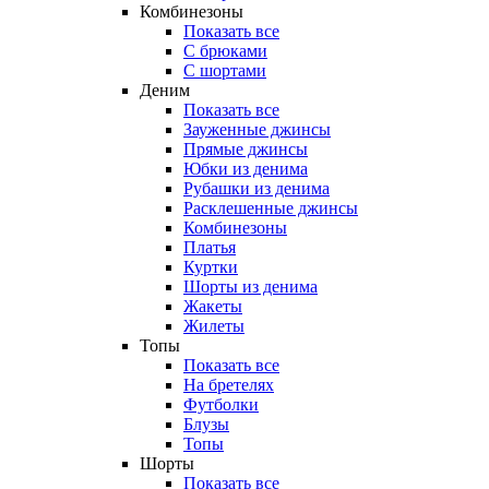
Комбинезоны
Показать все
С брюками
С шортами
Деним
Показать все
Зауженные джинсы
Прямые джинсы
Юбки из денима
Рубашки из денима
Расклешенные джинсы
Комбинезоны
Платья
Куртки
Шорты из денима
Жакеты
Жилеты
Топы
Показать все
На бретелях
Футболки
Блузы
Топы
Шорты
Показать все