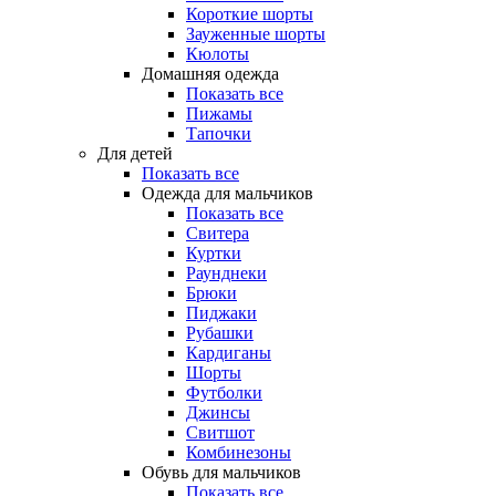
Короткие шорты
Зауженные шорты
Кюлоты
Домашняя одежда
Показать все
Пижамы
Тапочки
Для детей
Показать все
Одежда для мальчиков
Показать все
Свитера
Куртки
Раунднеки
Брюки
Пиджаки
Рубашки
Кардиганы
Шорты
Футболки
Джинсы
Свитшот
Комбинезоны
Обувь для мальчиков
Показать все