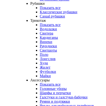
Рубашки
Показать все
Классические рубашки
Casual рубашки
Трикотаж
Показать все
Водолазки
Свитера
Кардиганы
Винеки
Раунднеки
Свитшоты
Поло
Лонгслив
Худи
Жилет
Футболки
Майки
Аксессуары
Показать все
Головные уборы
Шарфы и перчатки
Галстуки и галстуки-бабочки
Ремни и подтяжки
Чехлы для мобильных телефонов