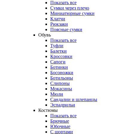
Показать все
Сумки через плечо
Миниатюрные cумки
Клатчи
Рюкзаки
Поясные сумки
Обувь
Показать все
Туфли
Балетки
Кроссовки
Сапоги
Ботинки
Босоножки
Ботильоны
Слипоны
Мокасины
Мюли
Сандалии и шлепанцы
Эспадрильи
Костюмы
Показать все
Брючные
Юбочные
С шортами