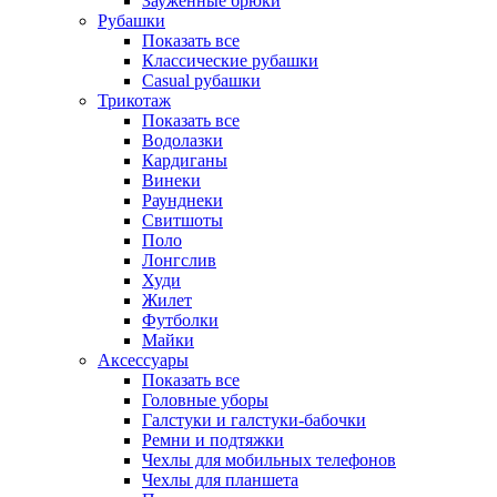
Зауженные брюки
Рубашки
Показать все
Классические рубашки
Casual рубашки
Трикотаж
Показать все
Водолазки
Кардиганы
Винеки
Раунднеки
Свитшоты
Поло
Лонгслив
Худи
Жилет
Футболки
Майки
Аксессуары
Показать все
Головные уборы
Галстуки и галстуки-бабочки
Ремни и подтяжки
Чехлы для мобильных телефонов
Чехлы для планшета