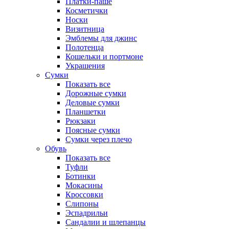
Платки-паше
Косметички
Носки
Визитница
Эмблемы для джинс
Полотенца
Кошельки и портмоне
Украшения
Сумки
Показать все
Дорожные сумки
Деловые сумки
Планшетки
Рюкзаки
Поясные сумки
Сумки через плечо
Обувь
Показать все
Туфли
Ботинки
Мокасины
Кроссовки
Слипоны
Эспадрильи
Сандалии и шлепанцы