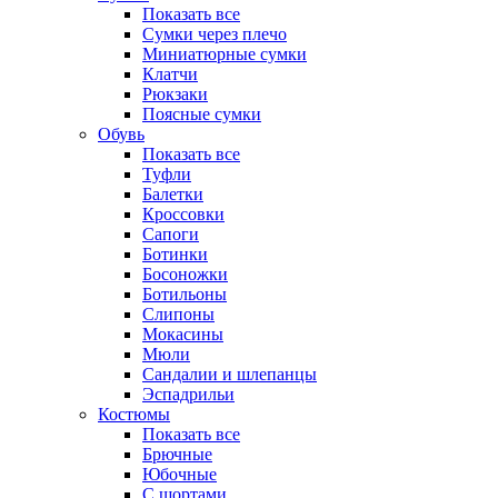
Показать все
Сумки через плечо
Миниатюрные cумки
Клатчи
Рюкзаки
Поясные сумки
Обувь
Показать все
Туфли
Балетки
Кроссовки
Сапоги
Ботинки
Босоножки
Ботильоны
Слипоны
Мокасины
Мюли
Сандалии и шлепанцы
Эспадрильи
Костюмы
Показать все
Брючные
Юбочные
С шортами