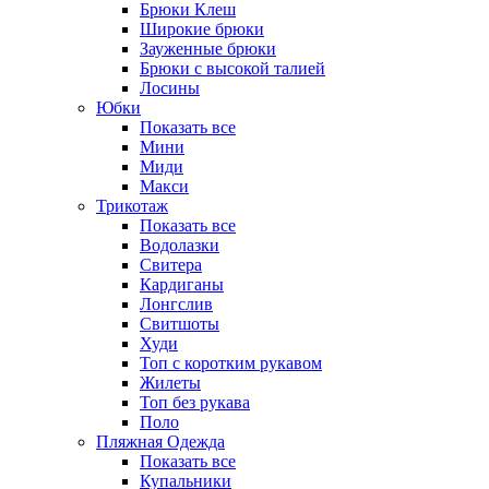
Брюки Клеш
Широкие брюки
Зауженные брюки
Брюки с высокой талией
Лосины
Юбки
Показать все
Мини
Миди
Макси
Трикотаж
Показать все
Водолазки
Свитера
Кардиганы
Лонгслив
Свитшоты
Худи
Топ с коротким рукавом
Жилеты
Топ без рукава
Поло
Пляжная Одежда
Показать все
Купальники