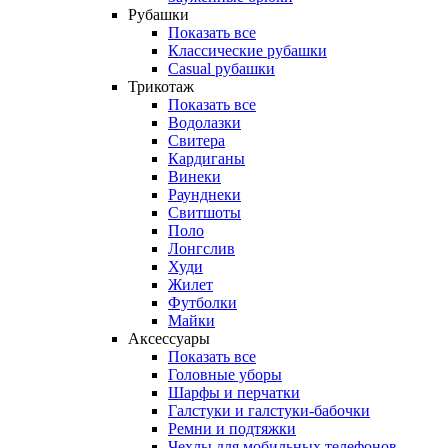
Рубашки
Показать все
Классические рубашки
Casual рубашки
Трикотаж
Показать все
Водолазки
Свитера
Кардиганы
Винеки
Раунднеки
Свитшоты
Поло
Лонгслив
Худи
Жилет
Футболки
Майки
Аксессуары
Показать все
Головные уборы
Шарфы и перчатки
Галстуки и галстуки-бабочки
Ремни и подтяжки
Чехлы для мобильных телефонов