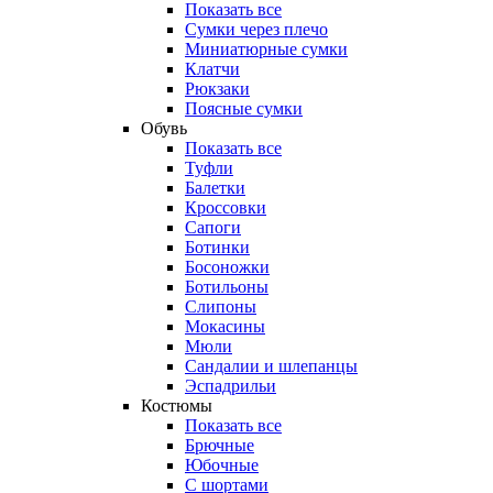
Показать все
Сумки через плечо
Миниатюрные cумки
Клатчи
Рюкзаки
Поясные сумки
Обувь
Показать все
Туфли
Балетки
Кроссовки
Сапоги
Ботинки
Босоножки
Ботильоны
Слипоны
Мокасины
Мюли
Сандалии и шлепанцы
Эспадрильи
Костюмы
Показать все
Брючные
Юбочные
С шортами