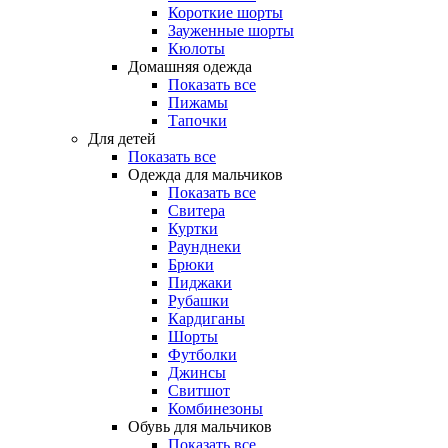
Короткие шорты
Зауженные шорты
Кюлоты
Домашняя одежда
Показать все
Пижамы
Тапочки
Для детей
Показать все
Одежда для мальчиков
Показать все
Свитера
Куртки
Раунднеки
Брюки
Пиджаки
Рубашки
Кардиганы
Шорты
Футболки
Джинсы
Свитшот
Комбинезоны
Обувь для мальчиков
Показать все