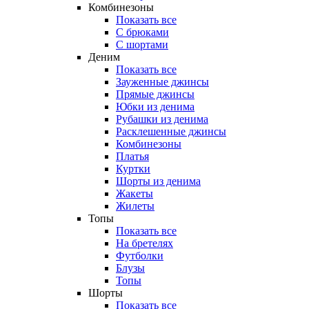
Комбинезоны
Показать все
С брюками
С шортами
Деним
Показать все
Зауженные джинсы
Прямые джинсы
Юбки из денима
Рубашки из денима
Расклешенные джинсы
Комбинезоны
Платья
Куртки
Шорты из денима
Жакеты
Жилеты
Топы
Показать все
На бретелях
Футболки
Блузы
Топы
Шорты
Показать все