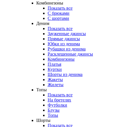
Комбинезоны
Показать все
С брюками
С шортами
Деним
Показать все
Зауженные джинсы
Прямые джинсы
Юбки из денима
Рубашки из денима
Расклешенные джинсы
Комбинезоны
Платья
Куртки
Шорты из денима
Жакеты
Жилеты
Топы
Показать все
На бретелях
Футболки
Блузы
Топы
Шорты
Показать все