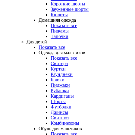
Короткие шорты
Зауженные шорты
Кюлоты
Домашняя одежда
Показать все
Пижамы
Тапочки
Для детей
Показать все
Одежда для мальчиков
Показать все
Свитера
Куртки
Раунднеки
Брюки
Пиджаки
Рубашки
Кардиганы
Шорты
Футболки
Джинсы
Свитшот
Комбинезоны
Обувь для мальчиков
Показать все