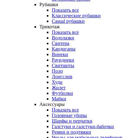
Рубашки
Показать все
Классические рубашки
Casual рубашки
Трикотаж
Показать все
Водолазки
Свитера
Кардиганы
Винеки
Раунднеки
Свитшоты
Поло
Лонгслив
Худи
Жилет
Футболки
Майки
Аксессуары
Показать все
Головные уборы
Шарфы и перчатки
Галстуки и галстуки-бабочки
Ремни и подтяжки
Чехлы для мобильных телефонов