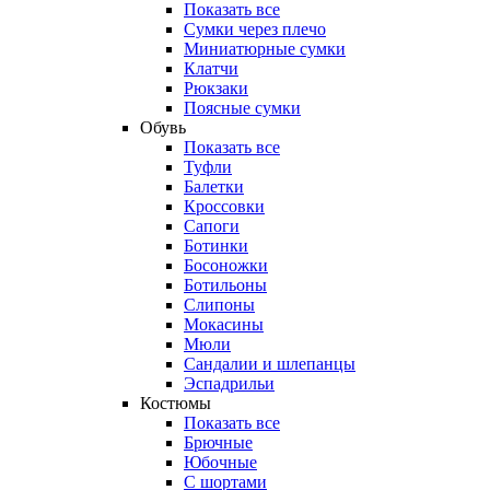
Показать все
Сумки через плечо
Миниатюрные cумки
Клатчи
Рюкзаки
Поясные сумки
Обувь
Показать все
Туфли
Балетки
Кроссовки
Сапоги
Ботинки
Босоножки
Ботильоны
Слипоны
Мокасины
Мюли
Сандалии и шлепанцы
Эспадрильи
Костюмы
Показать все
Брючные
Юбочные
С шортами