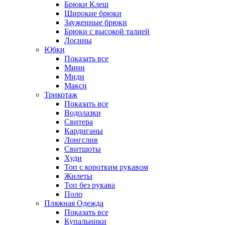
Брюки Клеш
Широкие брюки
Зауженные брюки
Брюки с высокой талией
Лосины
Юбки
Показать все
Мини
Миди
Макси
Трикотаж
Показать все
Водолазки
Свитера
Кардиганы
Лонгслив
Свитшоты
Худи
Топ с коротким рукавом
Жилеты
Топ без рукава
Поло
Пляжная Одежда
Показать все
Купальники