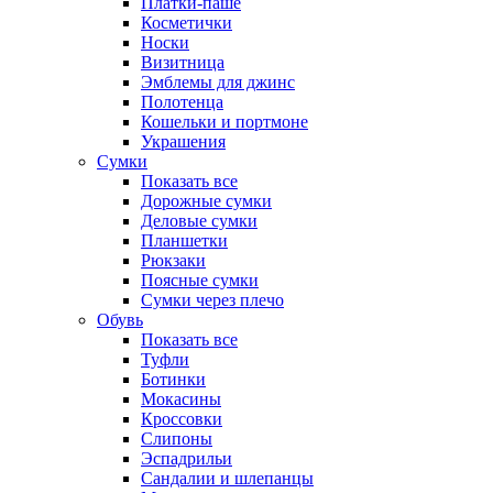
Платки-паше
Косметички
Носки
Визитница
Эмблемы для джинс
Полотенца
Кошельки и портмоне
Украшения
Сумки
Показать все
Дорожные сумки
Деловые сумки
Планшетки
Рюкзаки
Поясные сумки
Сумки через плечо
Обувь
Показать все
Туфли
Ботинки
Мокасины
Кроссовки
Слипоны
Эспадрильи
Сандалии и шлепанцы