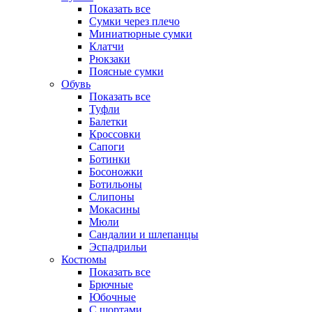
Показать все
Сумки через плечо
Миниатюрные cумки
Клатчи
Рюкзаки
Поясные сумки
Обувь
Показать все
Туфли
Балетки
Кроссовки
Сапоги
Ботинки
Босоножки
Ботильоны
Слипоны
Мокасины
Мюли
Сандалии и шлепанцы
Эспадрильи
Костюмы
Показать все
Брючные
Юбочные
С шортами