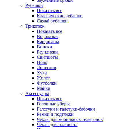
Зауженные брюки
Рубашки
Показать все
Классические рубашки
Casual рубашки
Трикотаж
Показать все
Водолазки
Кардиганы
Винеки
Раунднеки
Свитшоты
Поло
Лонгслив
Худи
Жилет
Футболки
Майки
Аксессуары
Показать все
Головные уборы
Галстуки и галстуки-бабочки
Ремни и подтяжки
Чехлы для мобильных телефонов
Чехлы для планшета