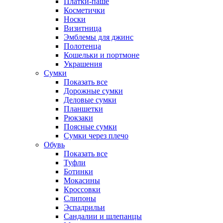
Платки-паше
Косметички
Носки
Визитница
Эмблемы для джинс
Полотенца
Кошельки и портмоне
Украшения
Сумки
Показать все
Дорожные сумки
Деловые сумки
Планшетки
Рюкзаки
Поясные сумки
Сумки через плечо
Обувь
Показать все
Туфли
Ботинки
Мокасины
Кроссовки
Слипоны
Эспадрильи
Сандалии и шлепанцы