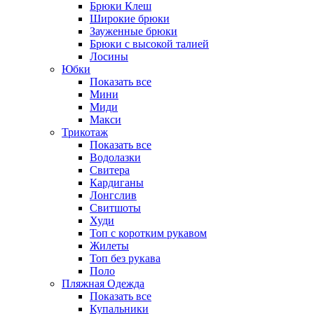
Брюки Клеш
Широкие брюки
Зауженные брюки
Брюки с высокой талией
Лосины
Юбки
Показать все
Мини
Миди
Макси
Трикотаж
Показать все
Водолазки
Свитера
Кардиганы
Лонгслив
Свитшоты
Худи
Топ с коротким рукавом
Жилеты
Топ без рукава
Поло
Пляжная Одежда
Показать все
Купальники