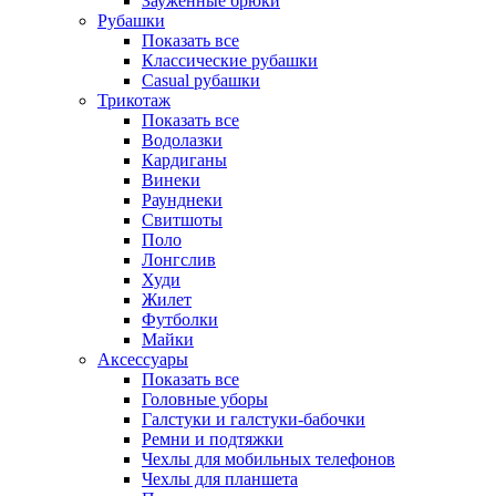
Зауженные брюки
Рубашки
Показать все
Классические рубашки
Casual рубашки
Трикотаж
Показать все
Водолазки
Кардиганы
Винеки
Раунднеки
Свитшоты
Поло
Лонгслив
Худи
Жилет
Футболки
Майки
Аксессуары
Показать все
Головные уборы
Галстуки и галстуки-бабочки
Ремни и подтяжки
Чехлы для мобильных телефонов
Чехлы для планшета