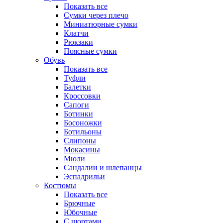
Показать все
Сумки через плечо
Миниатюрные cумки
Клатчи
Рюкзаки
Поясные сумки
Обувь
Показать все
Туфли
Балетки
Кроссовки
Сапоги
Ботинки
Босоножки
Ботильоны
Слипоны
Мокасины
Мюли
Сандалии и шлепанцы
Эспадрильи
Костюмы
Показать все
Брючные
Юбочные
С шортами