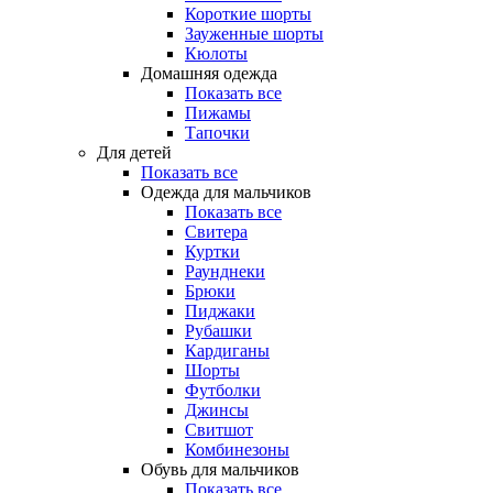
Короткие шорты
Зауженные шорты
Кюлоты
Домашняя одежда
Показать все
Пижамы
Тапочки
Для детей
Показать все
Одежда для мальчиков
Показать все
Свитера
Куртки
Раунднеки
Брюки
Пиджаки
Рубашки
Кардиганы
Шорты
Футболки
Джинсы
Свитшот
Комбинезоны
Обувь для мальчиков
Показать все