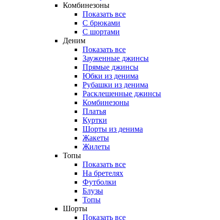
Комбинезоны
Показать все
С брюками
С шортами
Деним
Показать все
Зауженные джинсы
Прямые джинсы
Юбки из денима
Рубашки из денима
Расклешенные джинсы
Комбинезоны
Платья
Куртки
Шорты из денима
Жакеты
Жилеты
Топы
Показать все
На бретелях
Футболки
Блузы
Топы
Шорты
Показать все