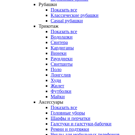
Рубашки
Показать все
Классические рубашки
Casual рубашки
Трикотаж
Показать все
Водолазки
Свитера
Кардиганы
Винеки
Раунднеки
Свитшоты
Поло
Лонгслив
Худи
Жилет
Футболки
Майки
Аксессуары
Показать все
Головные уборы
Шарфы и перчатки
Галстуки и галстуки-бабочки
Ремни и подтяжки
Чехлы для мобильных телефонов