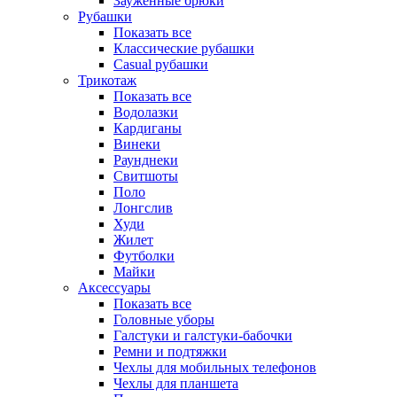
Зауженные брюки
Рубашки
Показать все
Классические рубашки
Casual рубашки
Трикотаж
Показать все
Водолазки
Кардиганы
Винеки
Раунднеки
Свитшоты
Поло
Лонгслив
Худи
Жилет
Футболки
Майки
Аксессуары
Показать все
Головные уборы
Галстуки и галстуки-бабочки
Ремни и подтяжки
Чехлы для мобильных телефонов
Чехлы для планшета