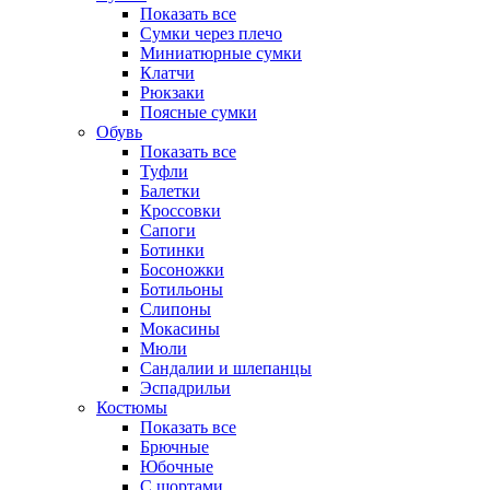
Показать все
Сумки через плечо
Миниатюрные cумки
Клатчи
Рюкзаки
Поясные сумки
Обувь
Показать все
Туфли
Балетки
Кроссовки
Сапоги
Ботинки
Босоножки
Ботильоны
Слипоны
Мокасины
Мюли
Сандалии и шлепанцы
Эспадрильи
Костюмы
Показать все
Брючные
Юбочные
С шортами