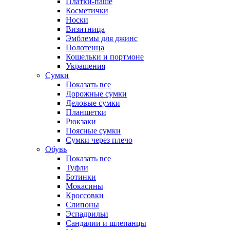
Платки-паше
Косметички
Носки
Визитница
Эмблемы для джинс
Полотенца
Кошельки и портмоне
Украшения
Сумки
Показать все
Дорожные сумки
Деловые сумки
Планшетки
Рюкзаки
Поясные сумки
Сумки через плечо
Обувь
Показать все
Туфли
Ботинки
Мокасины
Кроссовки
Слипоны
Эспадрильи
Сандалии и шлепанцы