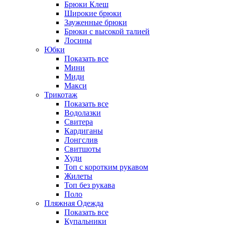
Брюки Клеш
Широкие брюки
Зауженные брюки
Брюки с высокой талией
Лосины
Юбки
Показать все
Мини
Миди
Макси
Трикотаж
Показать все
Водолазки
Свитера
Кардиганы
Лонгслив
Свитшоты
Худи
Топ с коротким рукавом
Жилеты
Топ без рукава
Поло
Пляжная Одежда
Показать все
Купальники