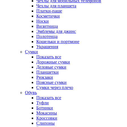
Чехлы для мобильных телефонов
Чехлы для планшета
Платки-паше
Косметички
Носки
Визитница
Эмблемы для джинс
Полотенца
Кошельки и портмоне
Украшения
Сумки
Показать все
Дорожные сумки
Деловые сумки
Планшетки
Рюкзаки
Поясные сумки
Сумки через плечо
Обувь
Показать все
Туфли
Ботинки
Мокасины
Кроссовки
Слипоны