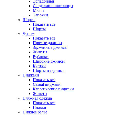
Эспадрильи
Сандалии и шлепанцы
Мюли
Тапочки
Шорты
Показать все
Шорты
Деним
Показать все
Прямые джинсы
Зауженные джинсы
Жилеты
Рубашки
Широкие джинсы
Куртки
Шорты из денима
Пиджаки
Показать все
Casual пиджаки
Классические пиджаки
Жилеты
Пляжная одежда
Показать все
Плавки
Нижнее белье