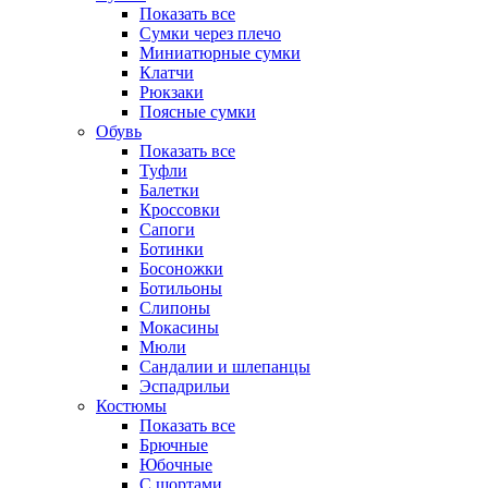
Показать все
Сумки через плечо
Миниатюрные cумки
Клатчи
Рюкзаки
Поясные сумки
Обувь
Показать все
Туфли
Балетки
Кроссовки
Сапоги
Ботинки
Босоножки
Ботильоны
Слипоны
Мокасины
Мюли
Сандалии и шлепанцы
Эспадрильи
Костюмы
Показать все
Брючные
Юбочные
С шортами