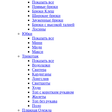
Показать все
Прямые брюки
Брюки Клеш
Широкие брюки
Зауженные брюки
Брюки с высокой талией
Лосины
Юбки
Показать все
Мини
Миди
Макси
Трикотаж
Показать все
Водолазки
Свитера
Кардиганы
Лонгслив
Свитшоты
Худи
Топ с коротким рукавом
Жилеты
Топ без рукава
Поло
Пляжная Одежда