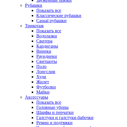
Зауженные брюки
Рубашки
Показать все
Классические рубашки
Casual рубашки
Трикотаж
Показать все
Водолазки
Свитера
Кардиганы
Винеки
Раунднеки
Свитшоты
Поло
Лонгслив
Худи
Жилет
Футболки
Майки
Аксессуары
Показать все
Головные уборы
Шарфы и перчатки
Галстуки и галстуки-бабочки
Ремни и подтяжки