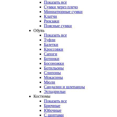
Показать все
Сумки через плечо
Миниатюрные cумки
Клатчи
Рюкзаки
Поясные сумки
Обувь
Показать все
Туфли
Балетки
Кроссовки
Сапоги
Ботинки
Босоножки
Ботильоны
Слипоны
Мокасины
Мюли
Сандалии и шлепанцы
Эспадрильи
Костюмы
Показать все
Брючные
Юбочные
С шортами