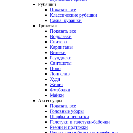
Рубашки
Показать все
Классические рубашки
Casual рубашки
Трикотаж
Показать все
Водолазки
Свитера
Кардиганы
Винеки
Раунднеки
Свитшоты
Поло
Лонгслив
Худи
Жилет
Футболки
Майки
Аксессуары
Показать все
Головные уборы
Шарфы и перчатки
Галстуки и галстуки-бабочки
Ремни и подтяжки
Чехлы для мобильных телефонов