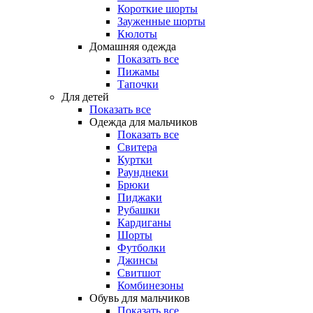
Короткие шорты
Зауженные шорты
Кюлоты
Домашняя одежда
Показать все
Пижамы
Тапочки
Для детей
Показать все
Одежда для мальчиков
Показать все
Свитера
Куртки
Раунднеки
Брюки
Пиджаки
Рубашки
Кардиганы
Шорты
Футболки
Джинсы
Свитшот
Комбинезоны
Обувь для мальчиков
Показать все