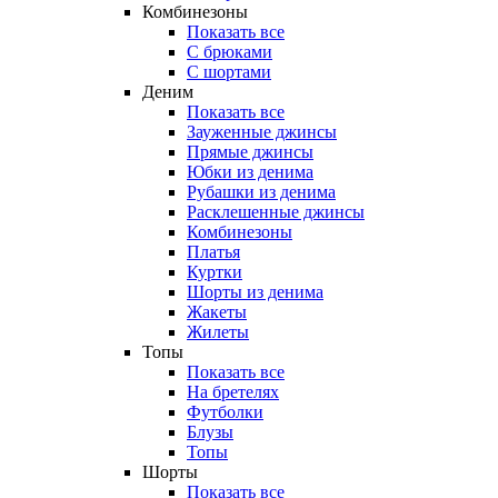
Комбинезоны
Показать все
С брюками
С шортами
Деним
Показать все
Зауженные джинсы
Прямые джинсы
Юбки из денима
Рубашки из денима
Расклешенные джинсы
Комбинезоны
Платья
Куртки
Шорты из денима
Жакеты
Жилеты
Топы
Показать все
На бретелях
Футболки
Блузы
Топы
Шорты
Показать все