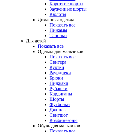
Короткие шорты
Зауженные шорты
Кюлоты
Домашняя одежда
Показать все
Пижамы
Тапочки
Для детей
Показать все
Одежда для мальчиков
Показать все
Свитера
Куртки
Раунднеки
Брюки
Пиджаки
Рубашки
Кардиганы
Шорты
Футболки
Джинсы
Свитшот
Комбинезоны
Обувь для мальчиков
Показать все