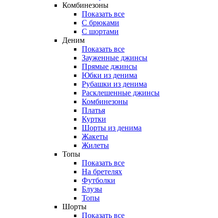
Комбинезоны
Показать все
С брюками
С шортами
Деним
Показать все
Зауженные джинсы
Прямые джинсы
Юбки из денима
Рубашки из денима
Расклешенные джинсы
Комбинезоны
Платья
Куртки
Шорты из денима
Жакеты
Жилеты
Топы
Показать все
На бретелях
Футболки
Блузы
Топы
Шорты
Показать все