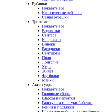
Рубашки
Показать все
Классические рубашки
Casual рубашки
Трикотаж
Показать все
Водолазки
Свитера
Кардиганы
Винеки
Раунднеки
Свитшоты
Поло
Лонгслив
Худи
Жилет
Футболки
Майки
Аксессуары
Показать все
Головные уборы
Шарфы и перчатки
Галстуки и галстуки-бабочки
Ремни и подтяжки
Чехлы для мобильных телефонов