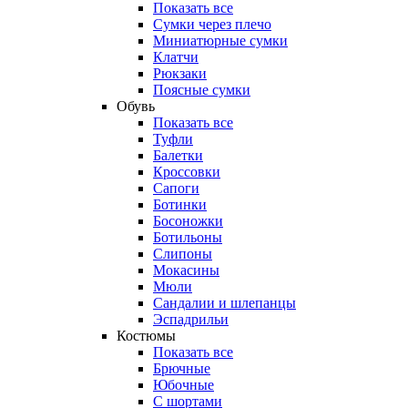
Показать все
Сумки через плечо
Миниатюрные cумки
Клатчи
Рюкзаки
Поясные сумки
Обувь
Показать все
Туфли
Балетки
Кроссовки
Сапоги
Ботинки
Босоножки
Ботильоны
Слипоны
Мокасины
Мюли
Сандалии и шлепанцы
Эспадрильи
Костюмы
Показать все
Брючные
Юбочные
С шортами