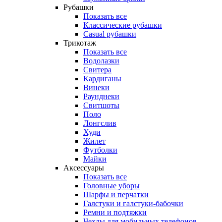
Рубашки
Показать все
Классические рубашки
Casual рубашки
Трикотаж
Показать все
Водолазки
Свитера
Кардиганы
Винеки
Раунднеки
Свитшоты
Поло
Лонгслив
Худи
Жилет
Футболки
Майки
Аксессуары
Показать все
Головные уборы
Шарфы и перчатки
Галстуки и галстуки-бабочки
Ремни и подтяжки
Чехлы для мобильных телефонов