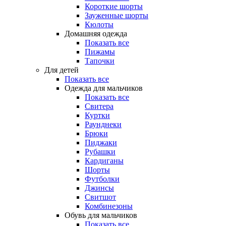
Короткие шорты
Зауженные шорты
Кюлоты
Домашняя одежда
Показать все
Пижамы
Тапочки
Для детей
Показать все
Одежда для мальчиков
Показать все
Свитера
Куртки
Раунднеки
Брюки
Пиджаки
Рубашки
Кардиганы
Шорты
Футболки
Джинсы
Свитшот
Комбинезоны
Обувь для мальчиков
Показать все