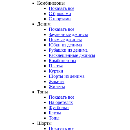
Комбинезоны
Показать все
С брюками
С шортами
Деним
Показать все
Зауженные джинсы
Прямые джинсы
Юбки из денима
Рубашки из денима
Расклешенные джинсы
Комбинезоны
Платья
Куртки
Шорты из денима
Жакеты
Жилеты
Топы
Показать все
На бретелях
Футболки
Блузы
Топы
Шорты
Показать все