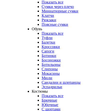
Показать все
Сумки через плечо
Миниатюрные cумки
Клатчи
Рюкзаки
Поясные сумки
Обувь
Показать все
Туфли
Балетки
Кроссовки
Сапоги
Ботинки
Босоножки
Ботильоны
Слипоны
Мокасины
Мюли
Сандалии и шлепанцы
Эспадрильи
Костюмы
Показать все
Брючные
Юбочные
С шортами