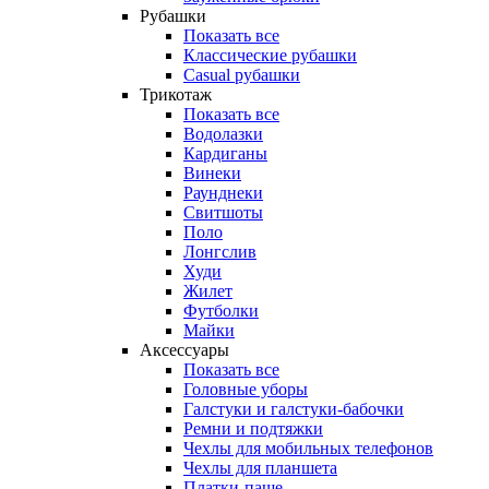
Рубашки
Показать все
Классические рубашки
Casual рубашки
Трикотаж
Показать все
Водолазки
Кардиганы
Винеки
Раунднеки
Свитшоты
Поло
Лонгслив
Худи
Жилет
Футболки
Майки
Аксессуары
Показать все
Головные уборы
Галстуки и галстуки-бабочки
Ремни и подтяжки
Чехлы для мобильных телефонов
Чехлы для планшета
Платки-паше