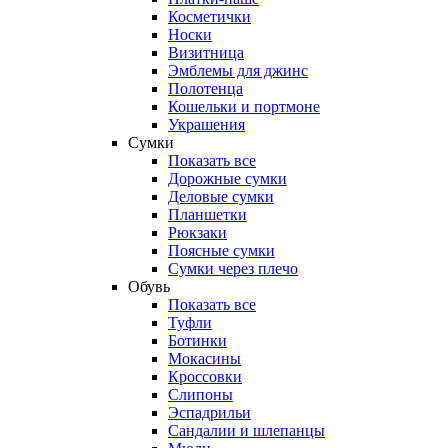
Косметички
Носки
Визитница
Эмблемы для джинс
Полотенца
Кошельки и портмоне
Украшения
Сумки
Показать все
Дорожные сумки
Деловые сумки
Планшетки
Рюкзаки
Поясные сумки
Сумки через плечо
Обувь
Показать все
Туфли
Ботинки
Мокасины
Кроссовки
Слипоны
Эспадрильи
Сандалии и шлепанцы