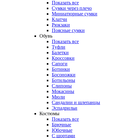
Показать все
Сумки через плечо
Миниатюрные cумки
Клатчи
Рюкзаки
Поясные сумки
Обувь
Показать все
Туфли
Балетки
Кроссовки
Сапоги
Ботинки
Босоножки
Ботильоны
Слипоны
Мокасины
Мюли
Сандалии и шлепанцы
Эспадрильи
Костюмы
Показать все
Брючные
Юбочные
С шортами