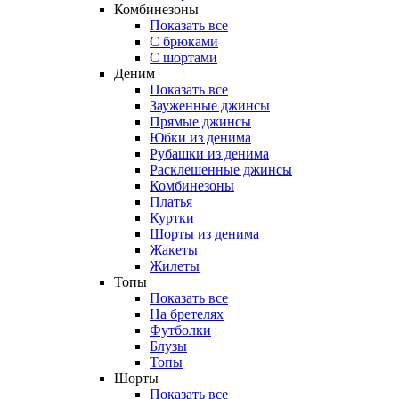
Комбинезоны
Показать все
С брюками
С шортами
Деним
Показать все
Зауженные джинсы
Прямые джинсы
Юбки из денима
Рубашки из денима
Расклешенные джинсы
Комбинезоны
Платья
Куртки
Шорты из денима
Жакеты
Жилеты
Топы
Показать все
На бретелях
Футболки
Блузы
Топы
Шорты
Показать все