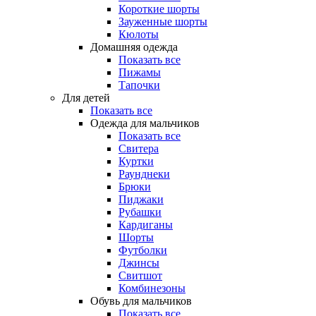
Короткие шорты
Зауженные шорты
Кюлоты
Домашняя одежда
Показать все
Пижамы
Тапочки
Для детей
Показать все
Одежда для мальчиков
Показать все
Свитера
Куртки
Раунднеки
Брюки
Пиджаки
Рубашки
Кардиганы
Шорты
Футболки
Джинсы
Свитшот
Комбинезоны
Обувь для мальчиков
Показать все