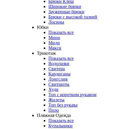
Брюки Клеш
Широкие брюки
Зауженные брюки
Брюки с высокой талией
Лосины
Юбки
Показать все
Мини
Миди
Макси
Трикотаж
Показать все
Водолазки
Свитера
Кардиганы
Лонгслив
Свитшоты
Худи
Топ с коротким рукавом
Жилеты
Топ без рукава
Поло
Пляжная Одежда
Показать все
Купальники