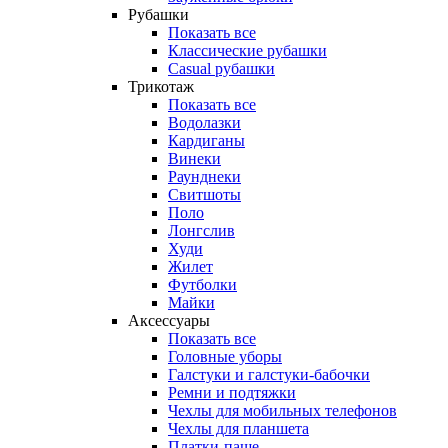
Рубашки
Показать все
Классические рубашки
Casual рубашки
Трикотаж
Показать все
Водолазки
Кардиганы
Винеки
Раунднеки
Свитшоты
Поло
Лонгслив
Худи
Жилет
Футболки
Майки
Аксессуары
Показать все
Головные уборы
Галстуки и галстуки-бабочки
Ремни и подтяжки
Чехлы для мобильных телефонов
Чехлы для планшета
Платки-паше