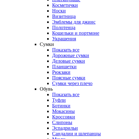
Косметички
Носки
Визитница
Эмблемы для джинс
Полотенца
Кошельки и портмоне
Украшения
Сумки
Показать все
Дорожные сумки
Деловые сумки
Планшетки
Рюкзаки
Поясные сумки
Сумки через плечо
Обувь
Показать все
Туфли
Ботинки
Мокасины
Кроссовки
Слипоны
Эспадрильи
Сандалии и шлепанцы