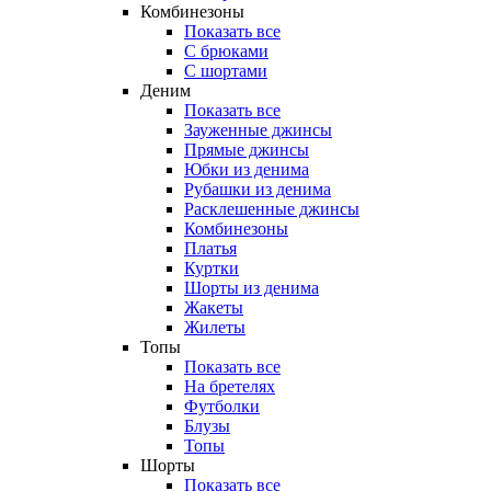
Комбинезоны
Показать все
С брюками
С шортами
Деним
Показать все
Зауженные джинсы
Прямые джинсы
Юбки из денима
Рубашки из денима
Расклешенные джинсы
Комбинезоны
Платья
Куртки
Шорты из денима
Жакеты
Жилеты
Топы
Показать все
На бретелях
Футболки
Блузы
Топы
Шорты
Показать все