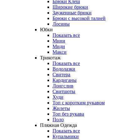
Брюки Клеш
Широкие брюки
Зауженные брюки
Брюки с высокой талией
Лосины
Юбки
Показать все
Мини
Миди
Макси
Трикотаж
Показать все
Водолазки
Свитера
Кардиганы
Лонгслив
Свитшоты
Худи
Топ с коротким рукавом
Жилеты
Топ без рукава
Поло
Пляжная Одежда
Показать все
Купальники