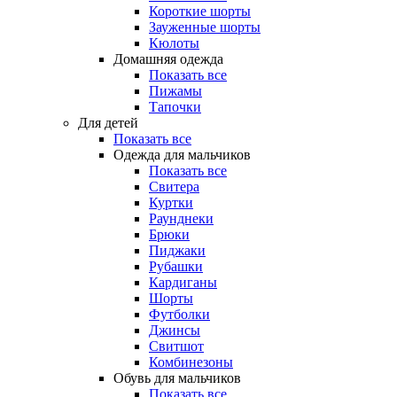
Короткие шорты
Зауженные шорты
Кюлоты
Домашняя одежда
Показать все
Пижамы
Тапочки
Для детей
Показать все
Одежда для мальчиков
Показать все
Свитера
Куртки
Раунднеки
Брюки
Пиджаки
Рубашки
Кардиганы
Шорты
Футболки
Джинсы
Свитшот
Комбинезоны
Обувь для мальчиков
Показать все