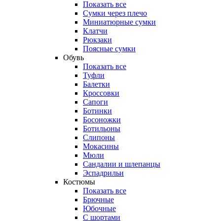
Показать все
Сумки через плечо
Миниатюрные cумки
Клатчи
Рюкзаки
Поясные сумки
Обувь
Показать все
Туфли
Балетки
Кроссовки
Сапоги
Ботинки
Босоножки
Ботильоны
Слипоны
Мокасины
Мюли
Сандалии и шлепанцы
Эспадрильи
Костюмы
Показать все
Брючные
Юбочные
С шортами