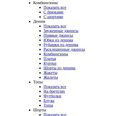
Комбинезоны
Показать все
С брюками
С шортами
Деним
Показать все
Зауженные джинсы
Прямые джинсы
Юбки из денима
Рубашки из денима
Расклешенные джинсы
Комбинезоны
Платья
Куртки
Шорты из денима
Жакеты
Жилеты
Топы
Показать все
На бретелях
Футболки
Блузы
Топы
Шорты
Показать все