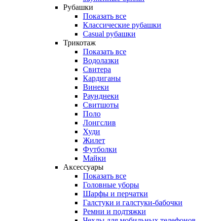
Рубашки
Показать все
Классические рубашки
Casual рубашки
Трикотаж
Показать все
Водолазки
Свитера
Кардиганы
Винеки
Раунднеки
Свитшоты
Поло
Лонгслив
Худи
Жилет
Футболки
Майки
Аксессуары
Показать все
Головные уборы
Шарфы и перчатки
Галстуки и галстуки-бабочки
Ремни и подтяжки
Чехлы для мобильных телефонов