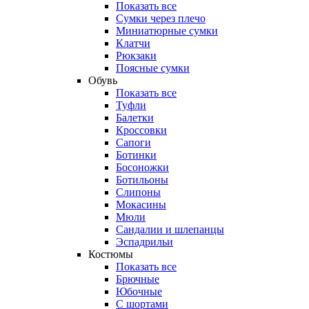
Показать все
Сумки через плечо
Миниатюрные cумки
Клатчи
Рюкзаки
Поясные сумки
Обувь
Показать все
Туфли
Балетки
Кроссовки
Сапоги
Ботинки
Босоножки
Ботильоны
Слипоны
Мокасины
Мюли
Сандалии и шлепанцы
Эспадрильи
Костюмы
Показать все
Брючные
Юбочные
С шортами