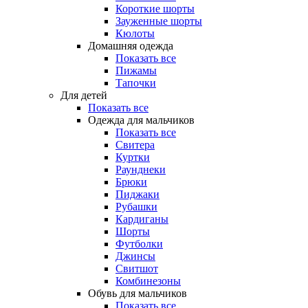
Короткие шорты
Зауженные шорты
Кюлоты
Домашняя одежда
Показать все
Пижамы
Тапочки
Для детей
Показать все
Одежда для мальчиков
Показать все
Свитера
Куртки
Раунднеки
Брюки
Пиджаки
Рубашки
Кардиганы
Шорты
Футболки
Джинсы
Свитшот
Комбинезоны
Обувь для мальчиков
Показать все