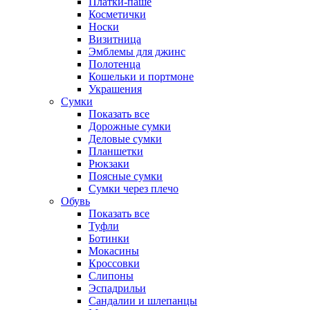
Платки-паше
Косметички
Носки
Визитница
Эмблемы для джинс
Полотенца
Кошельки и портмоне
Украшения
Сумки
Показать все
Дорожные сумки
Деловые сумки
Планшетки
Рюкзаки
Поясные сумки
Сумки через плечо
Обувь
Показать все
Туфли
Ботинки
Мокасины
Кроссовки
Слипоны
Эспадрильи
Сандалии и шлепанцы