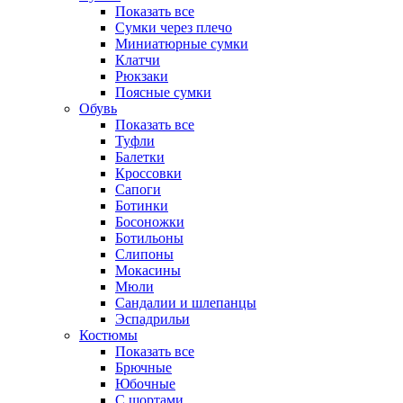
Показать все
Сумки через плечо
Миниатюрные cумки
Клатчи
Рюкзаки
Поясные сумки
Обувь
Показать все
Туфли
Балетки
Кроссовки
Сапоги
Ботинки
Босоножки
Ботильоны
Слипоны
Мокасины
Мюли
Сандалии и шлепанцы
Эспадрильи
Костюмы
Показать все
Брючные
Юбочные
С шортами