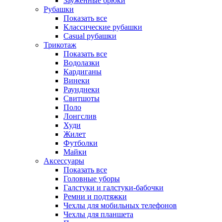
Зауженные брюки
Рубашки
Показать все
Классические рубашки
Casual рубашки
Трикотаж
Показать все
Водолазки
Кардиганы
Винеки
Раунднеки
Свитшоты
Поло
Лонгслив
Худи
Жилет
Футболки
Майки
Аксессуары
Показать все
Головные уборы
Галстуки и галстуки-бабочки
Ремни и подтяжки
Чехлы для мобильных телефонов
Чехлы для планшета