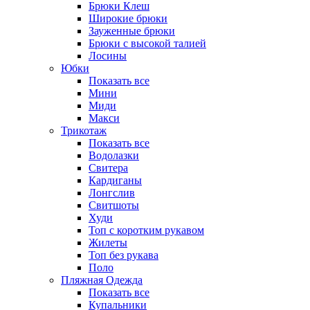
Брюки Клеш
Широкие брюки
Зауженные брюки
Брюки с высокой талией
Лосины
Юбки
Показать все
Мини
Миди
Макси
Трикотаж
Показать все
Водолазки
Свитера
Кардиганы
Лонгслив
Свитшоты
Худи
Топ с коротким рукавом
Жилеты
Топ без рукава
Поло
Пляжная Одежда
Показать все
Купальники